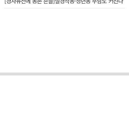
[경자유전에 농촌 흔들]실경작농·청년농 부담도 커진다