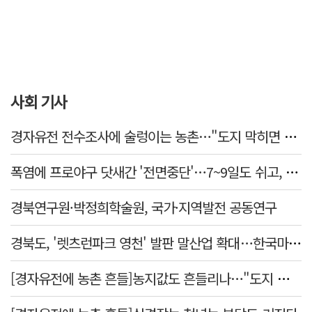
사회 기사
경자유전 전수조사에 술렁이는 농촌…"도지 막히면 농지값도 흔들"
폭염에 프로야구 닷새간 '전면중단'…7~9일도 쉬고, 11일 재개
경북연구원·박정희학술원, 국가·지역발전 공동연구
경북도, '렛츠런파크 영천' 발판 말산업 확대…한국마사회 유치도 총력
[경자유전에 농촌 흔들]농지값도 흔들리나…"도지 막히면 헐값 매물 나올 수도"