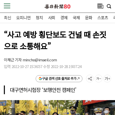
최신
오피니언
정치
사회
경제
국제
문화
스포츠
“사고 예방 횡단보도 건널 때 손짓
으로 소통해요”
이채근 기자
mincho@imaeil.com
입력 2022-10-27 15:36:57 수정 2022-10-28 19:07:24
구글 검색 선호 출처로 추가
대구면허시험장 ‘보행안전 캠페인’