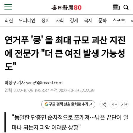
최신
오피니언
정치
사회
경제
국제
문화
스포츠
연거푸 '쿵' 올 최대 규모 괴산 지진
에 전문가 "더 큰 여진 발생 가능성
도"
박상구 기자
sang9@imaeil.com
입력 2022-10-29 19:53:37 수정 2022-10-29 22:22:39
구글 검색 선호 출처로 추가
"동일한 단층면 순차적으로 쪼개져…남은 끝단이 얼
마나 되는지 파악 어려운 상황"