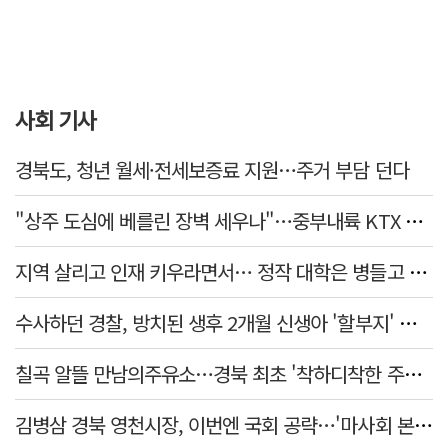
사회 기사
경북도, 청년 월세·전세보증료 지원…주거 부담 던다
"상주 도심에 베를린 장벽 세우나"…중부내륙 KTX 흙둑 쌓기계획에 시민들 반발
지역 살리고 인재 키우라면서… 정작 대학은 병들고 있다
수사하던 경찰, 방치된 생후 2개월 신생아 '할부지' 된 사연은
칠곡 알뜰 만남의주유소…경북 최초 '착하디착한 주유소' 선정
김병삼 경북 영천시장, 이번엔 국회 공략…'마사회 본사 이전·광역교통망 확충' 요청