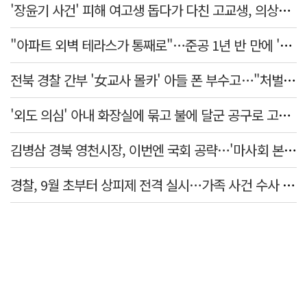
'장윤기 사건' 피해 여고생 돕다가 다친 고교생, 의상자 인정
"아파트 외벽 테라스가 통째로"…준공 1년 반 만에 '아찔 사고'
전북 경찰 간부 '女교사 몰카' 아들 폰 부수고…"처벌 못하는 사안" 내부망에 글
'외도 의심' 아내 화장실에 묶고 불에 달군 공구로 고문…남편 검거
김병삼 경북 영천시장, 이번엔 국회 공략…'마사회 본사 이전·광역교통망 확충' 요청
경찰, 9월 초부터 상피제 전격 실시…가족 사건 수사 못해