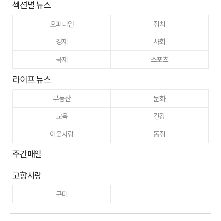
섹션별 뉴스
오피니언
정치
경제
사회
국제
스포츠
라이프 뉴스
부동산
문화
교육
건강
이웃사랑
동정
주간매일
고향사랑
구미