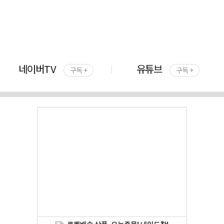
네이버TV
유튜브
구독 +
구독 +