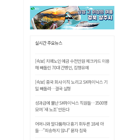
실시간 주요뉴스
[속보] 치매노인 예금 수천만원 체크카드 이용
해 빼돌린 70대 간병인, 집행유예
[속보] 중국 회사 이직 노리고 SK하이닉스 기
밀 빼돌려…결국 실형
성과급에 뿔난 SK하이닉스 직원들…3500명
모여 '새 노조' 만든다
어머니와 말다툼하다 흉기 휘두른 18세 아
들…"죄송하지 않나" 묻자 침묵