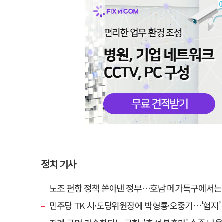
정치 기사
노조 편향 정책 쏟아낸 정부…호남 메가특구에서는 '반
민주당 TK 시·도당위원장에 박형룡·오중기…'험지' 총선