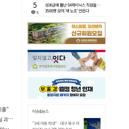
성과급에 뿔난 SK하이닉스 직원들…
3500명 모여 '새 노조' 만든다
5
지졸"
이슈&뉴스
총공세
"3세 아동 학대"…대구 북구 어