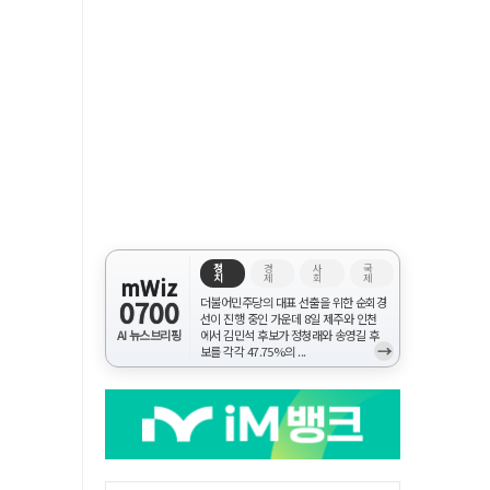
정
경
사
국
치
제
회
제
mWiz
0700
더불어민주당의 대표 선출을 위한 순회경
선이 진행 중인 가운데 8일 제주와 인천
AI 뉴스브리핑
에서 김민석 후보가 정청래와 송영길 후
→
보를 각각 47.75%의 ...