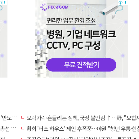
노조'?
오락가락·흔들리는 정책, 국정 불안감 ↑…野, "오합
 이끈다
황희 '버스 하우스' 제안 후폭풍…야권 "청년 우롱·현실 괴리" 