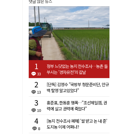
댓글 많은 뉴스
정부 느닷없는 농지 전수조사…농촌 들
쑤시는 '경자유전'의 칼날
33
[단독] 김영수 "국방부 청문준비단, 안규
백 탈영 알고있었다"
13
홍준표, 한동훈 맹폭…"조선제일껌, 권
력에 살고 권력에 죽었다"
10
[농지 전수조사 폐해] '쌀 받고 논 내 준'
도지농 이제 어쩌나?
8