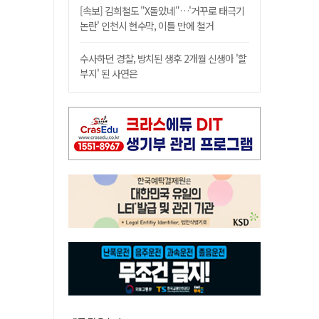
[속보] 김희철도 "X돌았네"…'거꾸로 태극기
논란' 인천시 현수막, 이틀 만에 철거
수사하던 경찰, 방치된 생후 2개월 신생아 '할
부지' 된 사연은