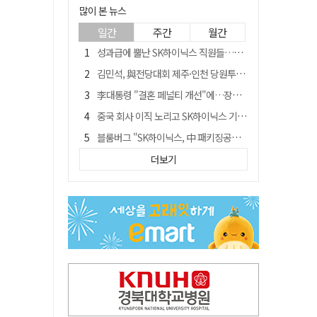
많이 본 뉴스
일간
주간
월간
성과급에 뿔난 SK하이닉스 직원들…3500명 모여 '새 노조' 만든다
김민석, 與전당대회 제주·인천 당원투표서 승리…누적 득표는 '초박빙'
李대통령 "결혼 페널티 개선"에…장동혁 "그 페널티 만든 게 이 정권"
중국 회사 이직 노리고 SK하이닉스 기밀 빼돌려…결국 실형
블룸버그 "SK하이닉스, 中 패키징공장 지분매각 등 검토"
트럼프 만난 손현보 목사…"현재 자유대한민국 여러 면에서 어려움"
더보기
수업 안 듣고 최대 700만원까지 챙긴 포항 A대학 '유령 선수' 등 19명 무더기 송치
경북 칠곡시니어클럽 커피앤솝 사업단…자개소품 만들기 문화체험 운영
"아버지 외출한 사이"…흉기로 40대母 살해한 고교 자퇴생, 구속 기로에
서울 면목동서 60대 남성 2명 흉기에 숨져…지인 관계로 추정