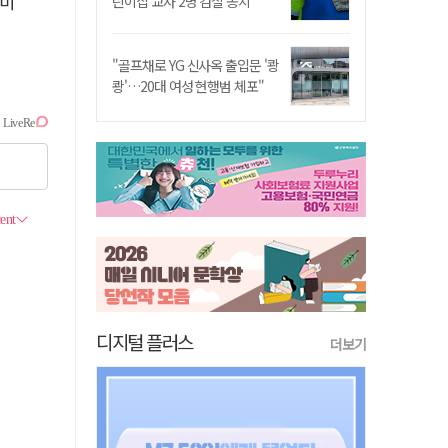
력"
린이집 교사 2명 검찰 송치
"골프채로 YG 신사옥 출입문 '쾅
쾅'…20대 여성 현행범 체포"
디지털 플러스
더보기