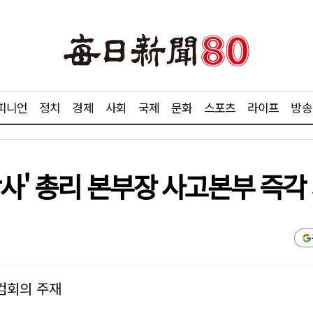
피니언
정치
경제
사회
국제
문화
스포츠
라이프
방송
사' 총리 본부장 사고본부 즉각
검회의 주재