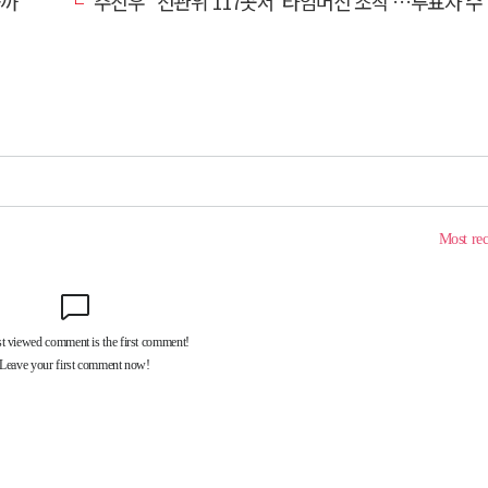
올까
주진우 "선관위 117곳서 '타임머신 조작'…투표자 수 미리 입