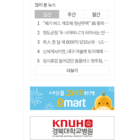
많이 본 뉴스
일간
주간
월간
"폐기 버스 개조해 청년주택" 與 황희…'딸 학비는 年 4200만원'
청도군정 '두 시어머니'가 되어서는 안된다
外人 한 달 새 8000억 담았는데…LG이노텍 목표주가는 왜 엇갈릴까
신세계사이먼, 대구 아울렛 토지매매 계약 체결… 사업 본궤도
임시휴업 들어갔던 홈플러스 영주점, 7일 영업 재개…지하 1층만 운영
전북 경찰 간부 '女교사 몰카' 아들 폰 부수고…"처벌 못하는 사안" 내부망에 글
더보기
이의준 전 경북도 새마을봉사과장, 제28대 울릉군 부군수 취임
SK하이닉스, 주당 375원 분기 배당 공시…"3분기 중 주주환원 방안 확정"
"상법개정해도 주주가 '봉'"…하이닉스 솔리다임 상장설에 술렁[개미와글와글]
노태악 출장에 부인 별도 일정 수행 직원도…보고서엔 '공식일정 참석'