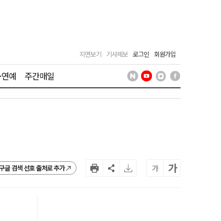
지면보기
기사제보
로그인
회원가입
·연예
주간매일
가
가
구글 검색 선호 출처로 추가