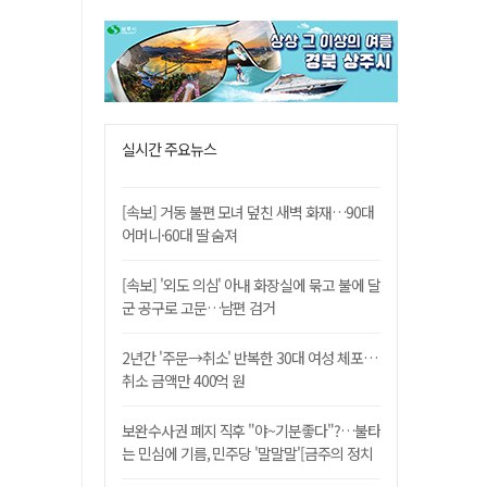
실시간 주요뉴스
[속보] 거동 불편 모녀 덮친 새벽 화재…90대
어머니·60대 딸 숨져
[속보] '외도 의심' 아내 화장실에 묶고 불에 달
군 공구로 고문…남편 검거
2년간 '주문→취소' 반복한 30대 여성 체포…
취소 금액만 400억 원
보완수사권 폐지 직후 "야~기분좋다"?…불타
는 민심에 기름, 민주당 '말말말'[금주의 정치
舌전]