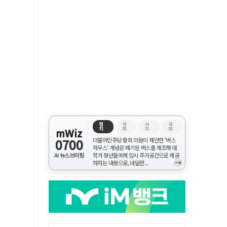
정
경
사
국
치
제
회
제
mWiz
0700
더불어민주당 황희 의원이 제안한 '버스
하우스' 개념은 폐기된 버스를 개조해 대
AI 뉴스브리핑
학가 청년들에게 임시 주거공간으로 제공
→
하자는 내용으로, 네덜란...