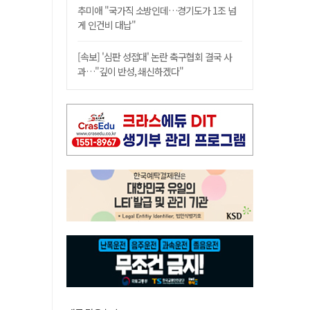
추미애 "국가직 소방인데…경기도가 1조 넘
게 인건비 대납"
[속보] '심판 성접대' 논란 축구협회 결국 사
과…"깊이 반성, 쇄신하겠다"