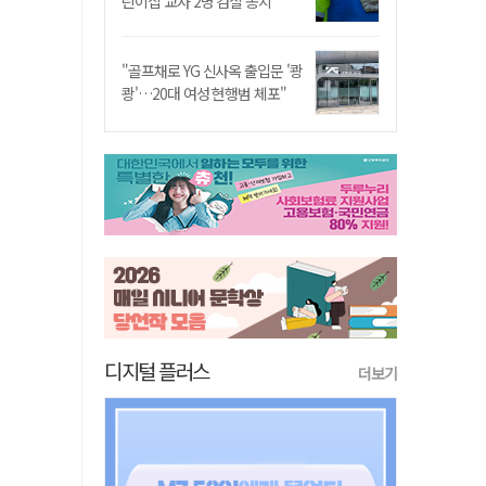
린이집 교사 2명 검찰 송치
"골프채로 YG 신사옥 출입문 '쾅
쾅'…20대 여성 현행범 체포"
디지털 플러스
더보기