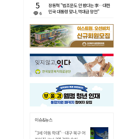
장동혁 "법조문도 안 봤다는 李…대한
민국 대통령 맞나, 역대급 망언"
6
이슈&뉴스
"3세 아동 학대"…대구 북구 어