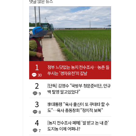
댓글 많은 뉴스
정부 느닷없는 농지 전수조사…농촌 들
쑤시는 '경자유전'의 칼날
30
[단독] 김영수 "국방부 청문준비단, 안규
백 탈영 알고있었다"
9
李대통령 "육사 출신이 또 쿠데타 할 수
도"…육사 총동창회 "정치적 보복"
8
[농지 전수조사 폐해] '쌀 받고 논 내 준'
도지농 이제 어쩌나?
7