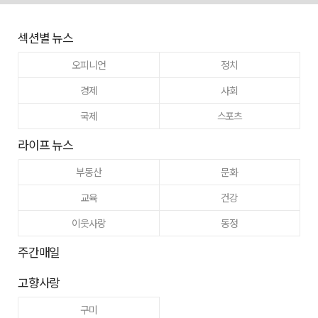
섹션별 뉴스
오피니언
정치
경제
사회
국제
스포츠
라이프 뉴스
부동산
문화
교육
건강
이웃사랑
동정
주간매일
고향사랑
구미