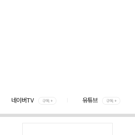
네이버TV
유튜브
구독 +
구독 +