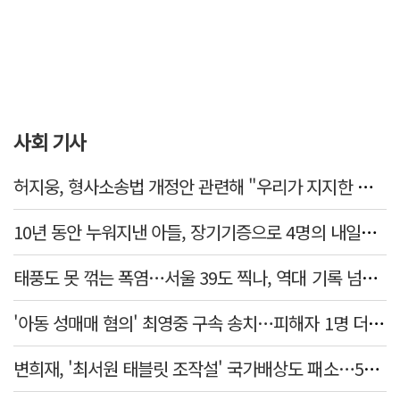
사회 기사
허지웅, 형사소송법 개정안 관련해 "우리가 지지한 인간들이 이 꼴 만들었다"
10년 동안 누워지낸 아들, 장기기증으로 4명의 내일을 밝혔다
태풍도 못 꺾는 폭염…서울 39도 찍나, 역대 기록 넘본다
'아동 성매매 혐의' 최영중 구속 송치…피해자 1명 더 있었다
변희재, '최서원 태블릿 조작설' 국가배상도 패소…5천만원 청구 기각