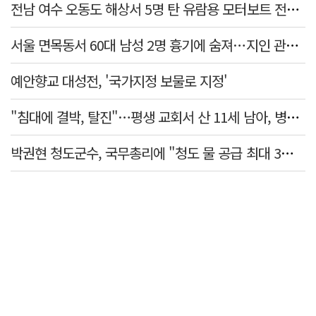
전남 여수 오동도 해상서 5명 탄 유람용 모터보트 전복…2명 숨져
서울 면목동서 60대 남성 2명 흉기에 숨져…지인 관계로 추정
예안향교 대성전, '국가지정 보물로 지정'
"침대에 결박, 탈진"…평생 교회서 산 11세 남아, 병원 이송 끝 숨져
박권현 청도군수, 국무총리에 "청도 물 공급 최대 3만t 늘려달라"