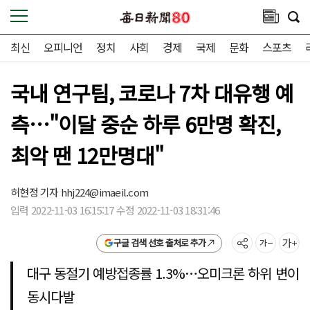
최신
오피니언
정치
사회
경제
국제
문화
스포츠
국내 연구팀, 코로나 7차 대유행 예
측…"이달 중순 하루 6만명 확진,
최악 땐 12만명대"
허현정 기자
hhj224@imaeil.com
입력 2022-11-03 16:15:17 수정 2022-11-03 18:31:46
구글 검색 선호 출처로 추가
대구 동절기 예방접종률 1.3%…오미크론 하위 변이
동시다발