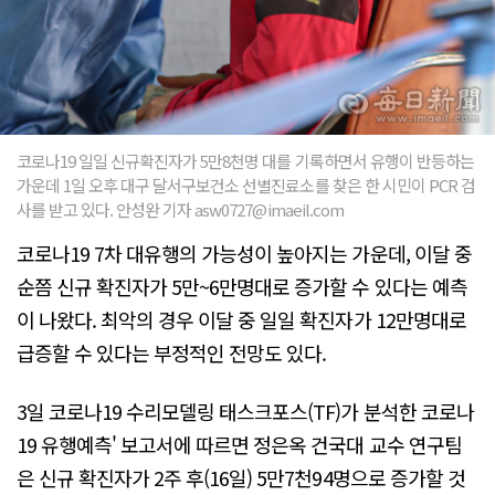
코로나19 일일 신규확진자가 5만8천명 대를 기록하면서 유행이 반등하는
가운데 1일 오후 대구 달서구보건소 선별진료소를 찾은 한 시민이 PCR 검
사를 받고 있다. 안성완 기자 asw0727@imaeil.com
코로나19 7차 대유행의 가능성이 높아지는 가운데, 이달 중
순쯤 신규 확진자가 5만~6만명대로 증가할 수 있다는 예측
이 나왔다. 최악의 경우 이달 중 일일 확진자가 12만명대로
급증할 수 있다는 부정적인 전망도 있다.
3일 코로나19 수리모델링 태스크포스(TF)가 분석한 코로나
19 유행예측' 보고서에 따르면 정은옥 건국대 교수 연구팀
은 신규 확진자가 2주 후(16일) 5만7천94명으로 증가할 것