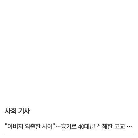
사회 기사
"아버지 외출한 사이"…흉기로 40대母 살해한 고교 자퇴생, 구속 기로에