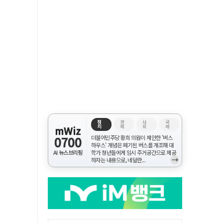
정
경
사
국
치
제
회
제
mWiz
0700
더불어민주당 황희 의원이 제안한 '버스
하우스' 개념은 폐기된 버스를 개조해 대
AI 뉴스브리핑
학가 청년들에게 임시 주거공간으로 제공
→
하자는 내용으로, 네덜란...