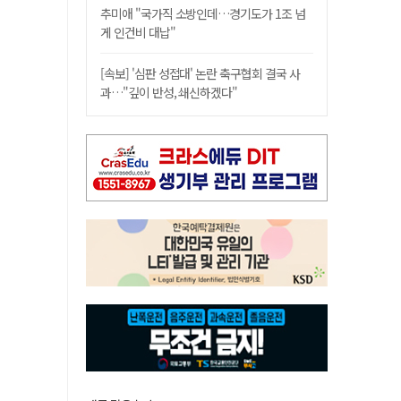
추미애 "국가직 소방인데…경기도가 1조 넘
게 인건비 대납"
[속보] '심판 성접대' 논란 축구협회 결국 사
과…"깊이 반성, 쇄신하겠다"