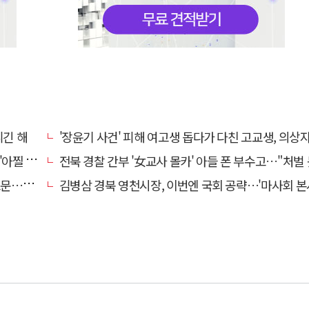
니긴 해
'장윤기 사건' 피해 여고생 돕다가 다친 고교생, 의상
 사고'
전북 경찰 간부 '女교사 몰카' 아들 폰 부수고…"처벌 못하는 사안" 내부망에
편 검거
김병삼 경북 영천시장, 이번엔 국회 공략…'마사회 본사 이전·광역교통망 확충' 