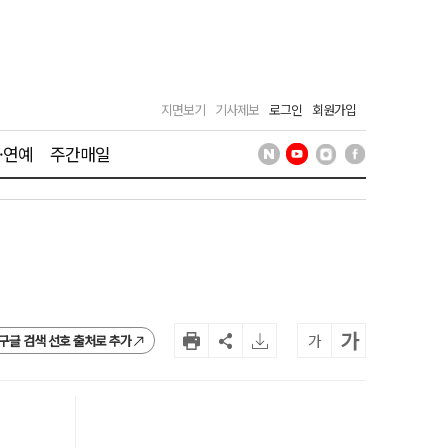
지면보기
기사제보
로그인
회원가입
·연예
주간매일
가
가
구글 검색 선호 출처로 추가