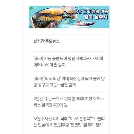
실시간 주요뉴스
[속보] 거동 불편 모녀 덮친 새벽 화재…90대
어머니·60대 딸 숨져
[속보] '외도 의심' 아내 화장실에 묶고 불에 달
군 공구로 고문…남편 검거
2년간 '주문→취소' 반복한 30대 여성 체포…
취소 금액만 400억 원
보완수사권 폐지 직후 "야~기분좋다"?…불타
는 민심에 기름, 민주당 '말말말'[금주의 정치
舌전]