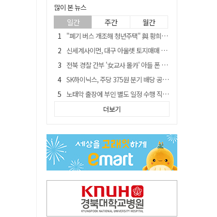
많이 본 뉴스
일간
주간
월간
"폐기 버스 개조해 청년주택" 與 황희…'딸 학비는 年 4200만원'
신세계사이먼, 대구 아울렛 토지매매 계약 체결… 사업 본궤도
전북 경찰 간부 '女교사 몰카' 아들 폰 부수고…"처벌 못하는 사안" 내부망에 글
SK하이닉스, 주당 375원 분기 배당 공시…"3분기 중 주주환원 방안 확정"
노태악 출장에 부인 별도 일정 수행 직원도…보고서엔 '공식일정 참석'
'새 아시아쿼터는 어떨까' 삼성 라이온즈, 새 얼굴 투수 미야모리 영입
더보기
'외도 의심' 아내 화장실에 묶고 불에 달군 공구로 고문…남편 검거
박권현 청도군수, '햇빛 연금 사업' 공약 시동걸어
통합 고속철 할인 '반짝 3년'…이후 요금 도로 오른다?
"골프채로 YG 신사옥 출입문 '쾅쾅'…20대 여성 현행범 체포"[영상]