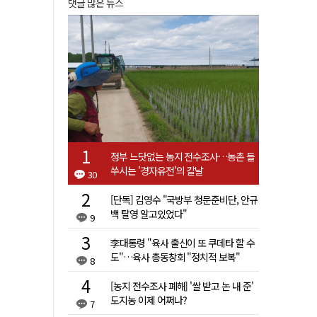
댓글 많은 뉴스
정부 느닷없는 농지 전수조사…농촌 들
쑤시는 '경자유전'의 칼날
30
[단독] 김영수 "국방부 청문준비단, 안규
백 탈영 알고있었다"
9
李대통령 "육사 출신이 또 쿠데타 할 수
도"…육사 총동창회 "정치적 보복"
8
[농지 전수조사 폐해] '쌀 받고 논 내 준'
도지농 이제 어쩌나?
7