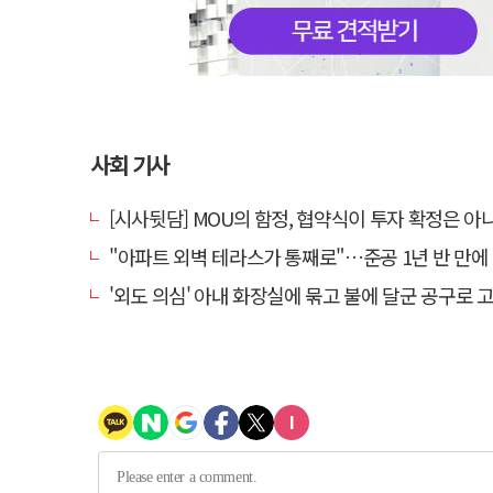
사회 기사
[시사뒷담] MOU의 함정, 협약식이 투자 확정은 아
"아파트 외벽 테라스가 통째로"…준공 1년 반 만에 '아찔
'외도 의심' 아내 화장실에 묶고 불에 달군 공구로 고문…남