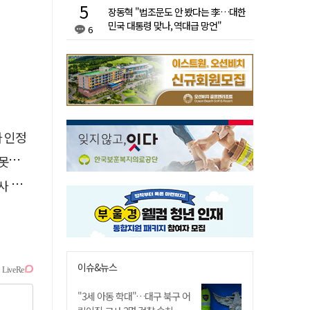
장동혁 "법조문도 안 봤다는 李…대한
민국 대통령 맞나, 역대급 망언"
6
자 인정
 글
요청
이슈&뉴스
"3세 아동 학대"…대구 북구 어