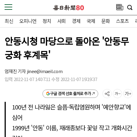
최신
오피니언
정치
사회
경제
국제
문화
스포츠
안동시청 마당으로 돌아온 '안동무
궁화 후계목'
엄재진 기자
jinee@imaeil.com
입력 2022-11-07 14:07:11 수정 2022-11-07 19:19:37
구글 검색 선호 출처로 추가
100년 전 나라잃은 슬픔·독립염원하며 '예안향교'에
심어
1999년 '안동' 이름, 재래종보다 꽃잎 작고 개화시간