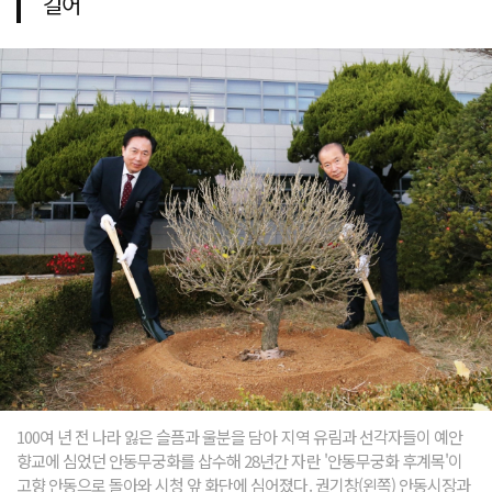
길어
100여 년 전 나라 잃은 슬픔과 울분을 담아 지역 유림과 선각자들이 예안
향교에 심었던 안동무궁화를 삽수해 28년간 자란 '안동무궁화 후계목'이
고향 안동으로 돌아와 시청 앞 화단에 심어졌다. 권기창(왼쪽) 안동시장과