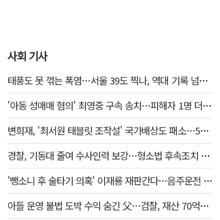
사회 기사
태풍도 못 꺾는 폭염…서울 39도 찍나, 역대 기록 넘본다
'아동 성매매 혐의' 최영중 구속 송치…피해자 1명 더 있었다
변희재, '최서원 태블릿 조작설' 국가배상도 패소…5천만원 청구 기각
경찰, 기동대 줄여 수사인력 보강…형소법 후속조치 본격화
'뺑소니 후 술타기 의혹' 이재룡 재판간다…음주운전 혐의 제외
아들 운영 불법 도박 수익 숨긴 父…검찰, 재산 70억원 몰수