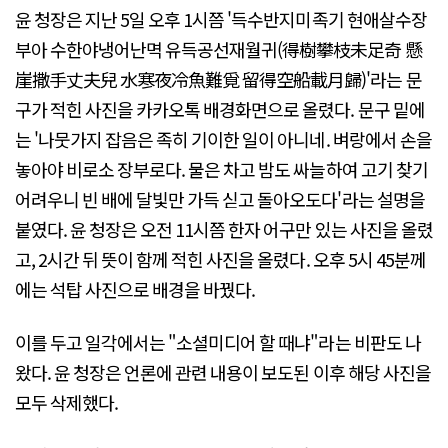
윤 청장은 지난 5일 오후 1시쯤 '득수반지미족기 현애살수장
부아 수한야냉어난멱 유득공선재월귀(得樹攀枝未足奇 懸
崖撒手丈夫兒 水寒夜冷魚難覓 留得空船載月歸)'라는 문
구가 적힌 사진을 카카오톡 배경화면으로 올렸다. 문구 밑에
는 '나뭇가지 잡음은 족히 기이한 일이 아니네. 벼랑에서 손을
놓아야 비로소 장부로다. 물은 차고 밤도 싸늘하여 고기 찾기
어려우니 빈 배에 달빛만 가득 싣고 돌아오도다'라는 설명을
붙였다. 윤 청장은 오전 11시쯤 한자 어구만 있는 사진을 올렸
고, 2시간 뒤 뜻이 함께 적힌 사진을 올렸다. 오후 5시 45분께
에는 석탑 사진으로 배경을 바꿨다.
이를 두고 일각에서는 "소셜미디어 할 때냐"라는 비판도 나
왔다. 윤 청장은 언론에 관련 내용이 보도된 이후 해당 사진을
모두 삭제했다.