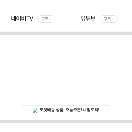
네이버TV
유튜브
구독 +
구독 +