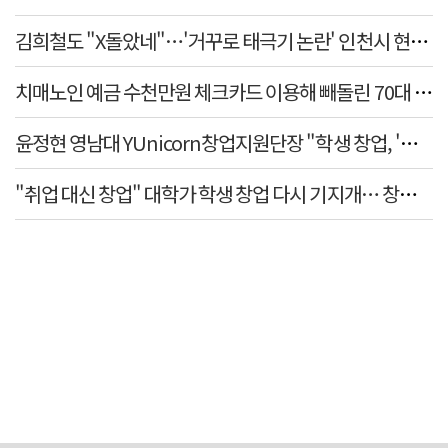
김희철도 "X돌았네"…'거꾸로 태극기 논란' 인천시 현수막,
치매노인 예금 수천만원 체크카드 이용해 빼돌린 70대 간병
윤정현 영남대 YUnicorn창업지원단장 "학생 창업, '팀 빌
"취업 대신 창업" 대학가 학생 창업 다시 기지개… 창업자