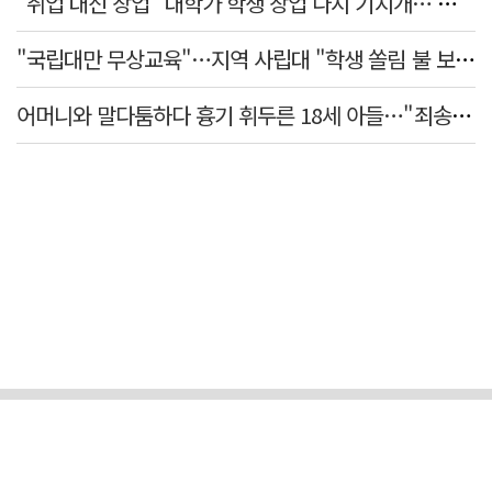
"취업 대신 창업" 대학가 학생 창업 다시 기지개… 창업자·기업·매출 동반 성장
"국립대만 무상교육"…지역 사립대 "학생 쏠림 불 보듯"
어머니와 말다툼하다 흉기 휘두른 18세 아들…"죄송하지 않나" 묻자 침묵