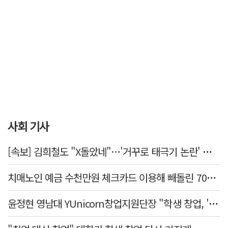
사회 기사
[속보] 김희철도 "X돌았네"…'거꾸로 태극기 논란' 인천시 현수막, 이틀 만에 철거
치매노인 예금 수천만원 체크카드 이용해 빼돌린 70대 간병인, 집행유예
윤정현 영남대 YUnicorn창업지원단장 "학생 창업, '팀 빌딩'이 제일 중요"