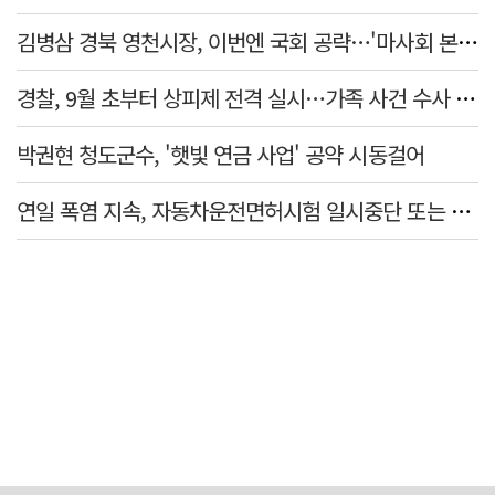
김병삼 경북 영천시장, 이번엔 국회 공략…'마사회 본사 이전·광역교통망 확충' 요청
경찰, 9월 초부터 상피제 전격 실시…가족 사건 수사 못해
박권현 청도군수, '햇빛 연금 사업' 공약 시동걸어
연일 폭염 지속, 자동차운전면허시험 일시중단 또는 축소 운영