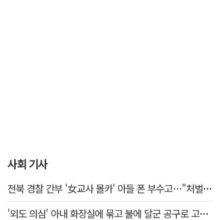
사회 기사
전북 경찰 간부 '女교사 몰카' 아들 폰 부수고…"처벌 못하는 사안" 내부망에 글
'외도 의심' 아내 화장실에 묶고 불에 달군 공구로 고문…남편 검거