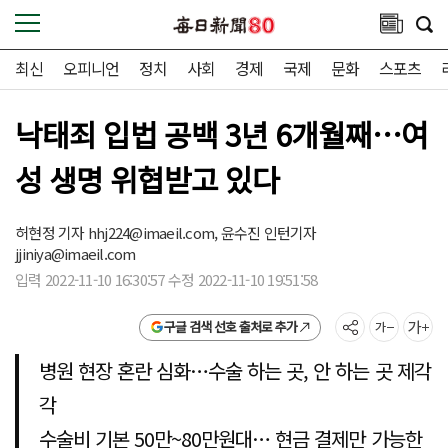
최신
오피니언
정치
사회
경제
국제
문화
스포츠
낙태죄 입법 공백 3년 6개월째…여
성 생명 위협받고 있다
허현정 기자
hhj224@imaeil.com,
윤수진 인턴기자
jjiniya@imaeil.com
입력 2022-11-10 16:30:57 수정 2022-11-10 19:51:58
구글 검색 선호 출처로 추가
병원 현장 혼란 심화…수술 하는 곳, 안 하는 곳 제각
각
수술비 기본 50만~80만원대… 현금 결제만 가능한