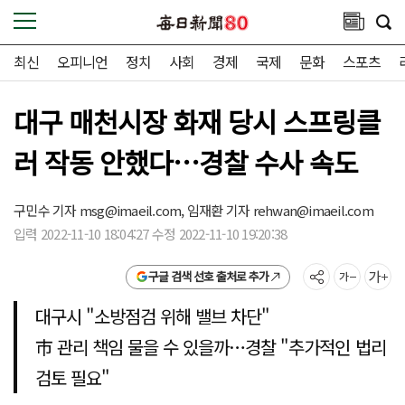
최신
오피니언
정치
사회
경제
국제
문화
스포츠
대구 매천시장 화재 당시 스프링클
러 작동 안했다…경찰 수사 속도
구민수 기자
msg@imaeil.com,
임재환 기자
rehwan@imaeil.com
입력 2022-11-10 18:04:27 수정 2022-11-10 19:20:38
구글 검색 선호 출처로 추가
대구시 "소방점검 위해 밸브 차단"
市 관리 책임 물을 수 있을까…경찰 "추가적인 법리
검토 필요"