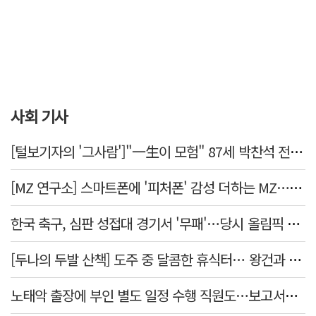
사회 기사
[털보기자의 '그사람']"一生이 모험" 87세 박찬석 전 경북대 총장
[MZ 연구소] 스마트폰에 '피처폰' 감성 더하는 MZ… 히퍼와 줄이어폰
한국 축구, 심판 성접대 경기서 '무패'…당시 올림픽 감독은 홍명보
[두나의 두발 산책] 도주 중 달콤한 휴식터… 왕건과 지명 산책
노태악 출장에 부인 별도 일정 수행 직원도…보고서엔 '공식일정 참석'