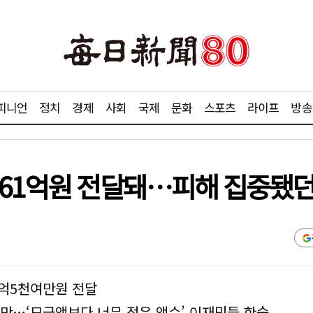
피니언
정치
경제
사회
국제
문화
스포츠
라이프
방송
 61억원 전달돼…피해 집중됐던
61억5천여만원 전달
지만…‘모금액보다 너무 적은 액수’ 이재민들 한숨