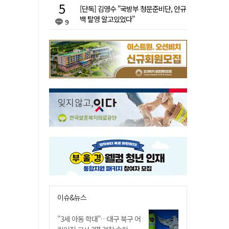
[단독] 김영수 "국방부 청문준비단, 안규
백 탈영 알고있었다"
9
이슈&뉴스
"3세 아동 학대"…대구 북구 어