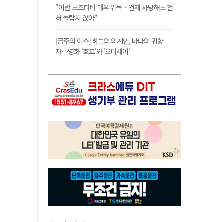
"이란 모즈타바 매우 위독…언제 사망해도 전
혀 놀랍지 않아"
[금주의 이슈] 하늘의 외계인, 바다의 귀향
자…영화 '호프'와 '오디세이'