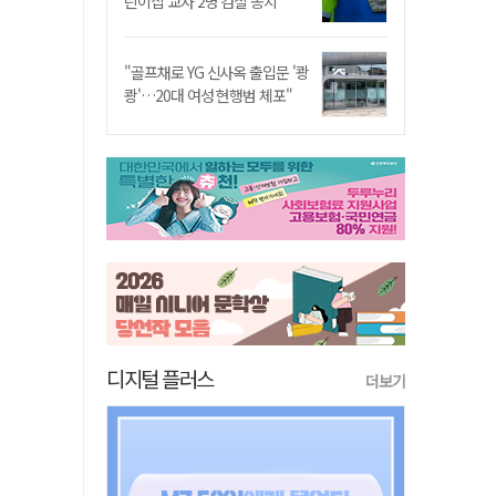
린이집 교사 2명 검찰 송치
"골프채로 YG 신사옥 출입문 '쾅
쾅'…20대 여성 현행범 체포"
디지털 플러스
더보기