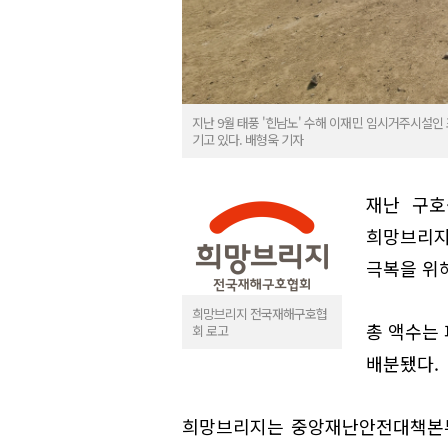
지난 9월 태풍 '힌남노' 수해 이재민 임시거주시설
기고 있다. 배형욱 기자
재난 구호
희망브리지
극복을 위
희망브리지 전국재해구호협
총 액수는 
회 로고
배분됐다.
희망브리지는 중앙재난안전대책본부