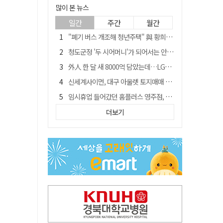
많이 본 뉴스
일간
주간
월간
"폐기 버스 개조해 청년주택" 與 황희…'딸 학비는 年 4200만원'
청도군정 '두 시어머니'가 되어서는 안된다
外人 한 달 새 8000억 담았는데…LG이노텍 목표주가는 왜 엇갈릴까
신세계사이먼, 대구 아울렛 토지매매 계약 체결… 사업 본궤도
임시휴업 들어갔던 홈플러스 영주점, 7일 영업 재개…지하 1층만 운영
이의준 전 경북도 새마을봉사과장, 제28대 울릉군 부군수 취임
더보기
SK하이닉스, 주당 375원 분기 배당 공시…"3분기 중 주주환원 방안 확정"
전북 경찰 간부 '女교사 몰카' 아들 폰 부수고…"처벌 못하는 사안" 내부망에 글
"상법개정해도 주주가 '봉'"…하이닉스 솔리다임 상장설에 술렁[개미와글와글]
노태악 출장에 부인 별도 일정 수행 직원도…보고서엔 '공식일정 참석'