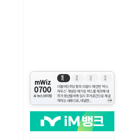
정
경
사
국
치
제
회
제
mWiz
0700
더불어민주당 황희 의원이 제안한 '버스
하우스' 개념은 폐기된 버스를 개조해 대
AI 뉴스브리핑
학가 청년들에게 임시 주거공간으로 제공
→
하자는 내용으로, 네덜란...