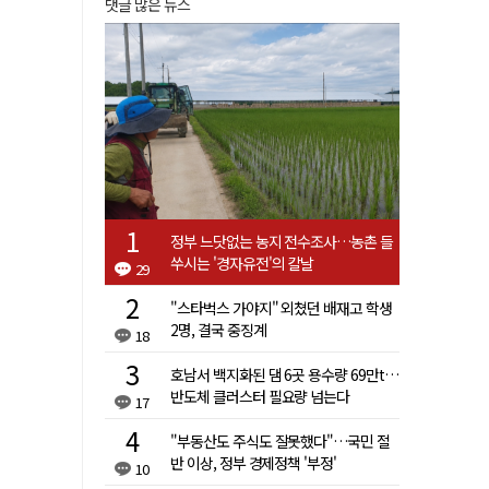
댓글 많은 뉴스
정부 느닷없는 농지 전수조사…농촌 들
쑤시는 '경자유전'의 칼날
29
"스타벅스 가야지" 외쳤던 배재고 학생
2명, 결국 중징계
18
호남서 백지화된 댐 6곳 용수량 69만t…
반도체 클러스터 필요량 넘는다
17
"부동산도 주식도 잘못했다"…국민 절
반 이상, 정부 경제정책 '부정'
10