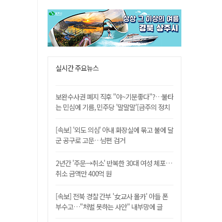
실시간 주요뉴스
보완수사권 폐지 직후 "야~기분좋다"?…불타
는 민심에 기름, 민주당 '말말말'[금주의 정치
舌전]
[속보] '외도 의심' 아내 화장실에 묶고 불에 달
군 공구로 고문…남편 검거
2년간 '주문→취소' 반복한 30대 여성 체포…
취소 금액만 400억 원
[속보] 전북 경찰 간부 '女교사 몰카' 아들 폰
부수고…"처벌 못하는 사안" 내부망에 글