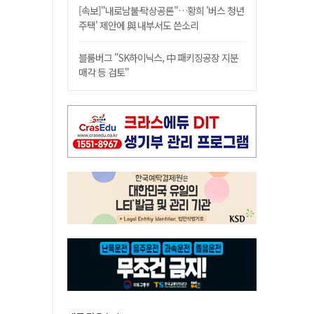
[속보]"내로남불·탁상공론"…황희 '버스 청년
주택' 제안에 與 내부서도 쓴소리
블룸버그 "SK하이닉스, 中 패키징공장 지분
매각 등 검토"