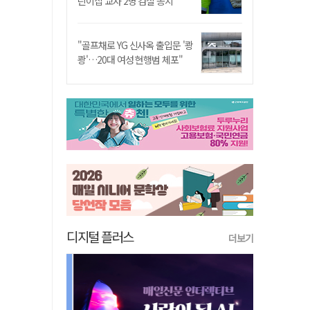
린이집 교사 2명 검찰 송치
"골프채로 YG 신사옥 출입문 '쾅
쾅'…20대 여성 현행범 체포"
디지털 플러스
더보기