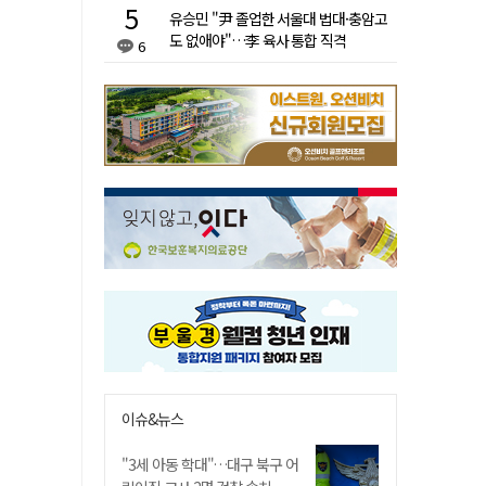
유승민 "尹 졸업한 서울대 법대·충암고
도 없애야"…李 육사 통합 직격
6
이슈&뉴스
"3세 아동 학대"…대구 북구 어