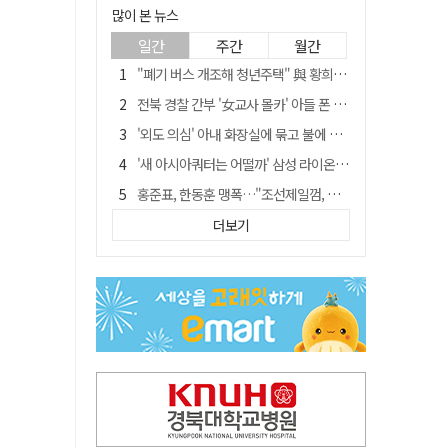
많이 본 뉴스
일간
주간
월간
"폐기 버스 개조해 청년주택" 與 황희…'딸 학비는 年 4200만원'
전북 경찰 간부 '女교사 몰카' 아들 폰 부수고…"처벌 못하는 사안" 내부망에 글
'외도 의심' 아내 화장실에 묶고 불에 달군 공구로 고문…남편 검거
'새 아시아쿼터는 어떨까' 삼성 라이온즈, 새 얼굴 투수 미야모리 영입
홍준표, 한동훈 맹폭…"조선제일껌, 권력에 살고 권력에 죽었다"
[시사뒷담] MOU의 함정, 협약식이 투자 확정은 아니긴 해
더보기
'심판 성접대' 논란 축구협회 결국 사과…"깊이 반성, 쇄신하겠다"
'장윤기 사건' 피해 여고생 돕다가 다친 고교생, 의상자 인정
"경로당 통장에 비밀번호가 적혀 있다"…전국 돌며 경로당 13곳 턴 30대 구속
"내로남불·탁상공론"…황희 '버스 청년주택' 제안에 與 내부서도 쓴소리