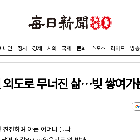
피니언
정치
경제
사회
국제
문화
스포츠
라이프
방송
편 외도로 무너진 삶…빚 쌓여가
당 전전하며 아픈 어머니 돌봐
한 남편과 갈라서…양육비도 안 받아