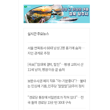
실시간 주요뉴스
서울 면목동서 60대 남성 2명 흉기에 숨져…
지인 관계로 추정
[속보]"침대에 결박, 탈진"…평생 교회서 산
11세 남아, 병원 이송 끝 숨져
보완수사권 폐지 직후 "야~기분좋다"?…불타
는 민심에 기름, 민주당 '말말말'[금주의 정치
舌전]
"경로당 통장에 비밀번호가 적혀 있다"…전
국 돌며 경로당 13곳 턴 30대 구속