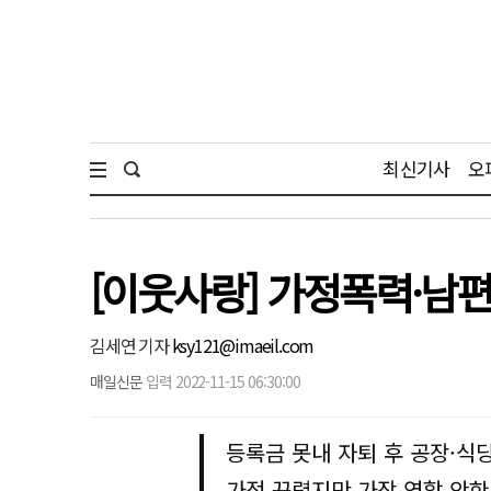
최신기사
오
[이웃사랑] 가정폭력·남
김세연 기자
ksy121@imaeil.com
매일신문
입력 2022-11-15 06:30:00
등록금 못내 자퇴 후 공장·식
가정 꾸렸지만 가장 역할 안