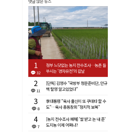
댓글 많은 뉴스
정부 느닷없는 농지 전수조사…농촌 들
쑤시는 '경자유전'의 칼날
32
[단독] 김영수 "국방부 청문준비단, 안규
백 탈영 알고있었다"
11
李대통령 "육사 출신이 또 쿠데타 할 수
도"…육사 총동창회 "정치적 보복"
8
[농지 전수조사 폐해] '쌀 받고 논 내 준'
도지농 이제 어쩌나?
7