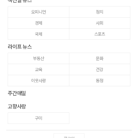
오피니언
정치
경제
사회
국제
스포츠
라이프 뉴스
부동산
문화
교육
건강
이웃사랑
동정
주간매일
고향사랑
구미