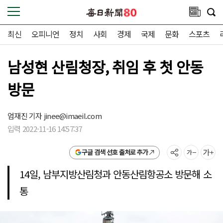
최신
오피니언
정치
사회
경제
국제
문화
스포츠
남성현 산림청장, 취임 후 첫 안동
방문
엄재진 기자
jinee@imaeil.com
입력 2022-11-16 14:57:37
구글 검색 선호 출처로 추가
14일, 남부지방산림청과 안동산림항공소 방문해 소
통