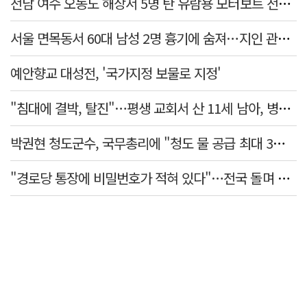
전남 여수 오동도 해상서 5명 탄 유람용 모터보트 전복…2명 숨져
서울 면목동서 60대 남성 2명 흉기에 숨져…지인 관계로 추정
예안향교 대성전, '국가지정 보물로 지정'
"침대에 결박, 탈진"…평생 교회서 산 11세 남아, 병원 이송 끝 숨져
박권현 청도군수, 국무총리에 "청도 물 공급 최대 3만t 늘려달라"
"경로당 통장에 비밀번호가 적혀 있다"…전국 돌며 경로당 13곳 턴 30대 구속