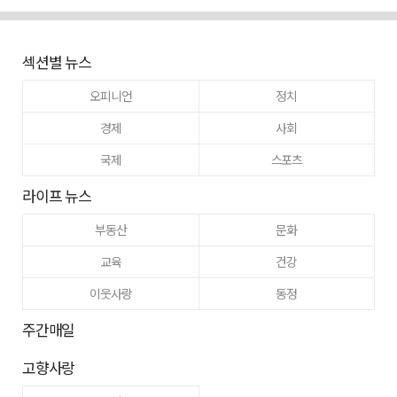
섹션별 뉴스
오피니언
정치
경제
사회
국제
스포츠
라이프 뉴스
부동산
문화
교육
건강
이웃사랑
동정
주간매일
고향사랑