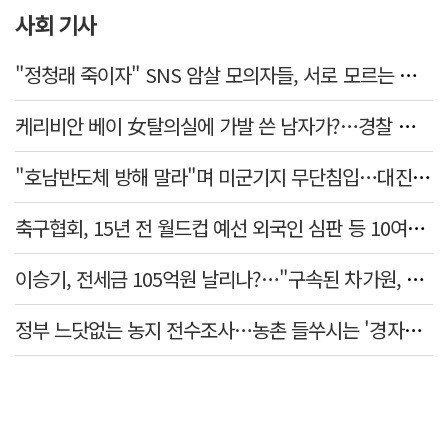
사회 기사
"정청래 죽이자" SNS 암살 모의자들, 서로 모르는 사이였다…檢송치
케리비안 베이 女탈의실에 가발 쓴 남자가?…경찰 추적 중
"호남반도체 방해 말라"며 미군기지 무단침입…대진연 회원 3명 '구속'
축구협회, 15년 전 월드컵 예선 외국인 심판 등 10여명에 '성 접대'
이승기, 전세금 105억원 날리나?…"구속된 차가원, 형사 범죄 영역"
정부 느닷없는 농지 전수조사…농촌 들쑤시는 '경자유전'의 칼날