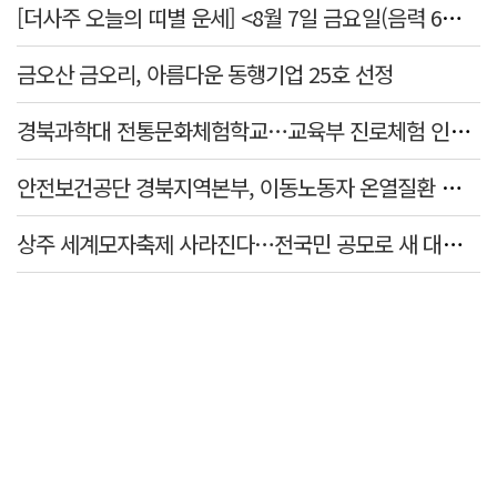
[더사주 오늘의 띠별 운세] <8월 7일 금요일(음력 6월25일)>
금오산 금오리, 아름다운 동행기업 25호 선정
경북과학대 전통문화체험학교…교육부 진로체험 인증기관 선정
안전보건공단 경북지역본부, 이동노동자 온열질환 예방 캠페인
상주 세계모자축제 사라진다…전국민 공모로 새 대표축제 발굴 나서