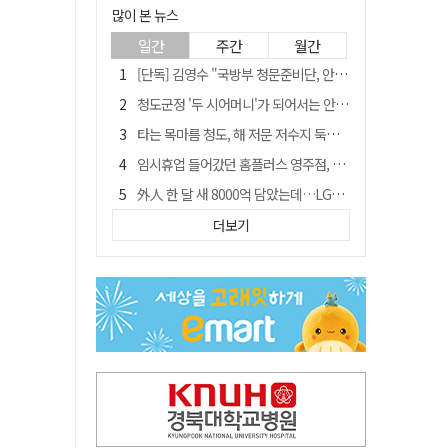
많이 본 뉴스
일간
주간
월간
[단독] 김영수 "국방부 청문준비단, 안규백 탈영 알고있었다"
청도군정 '두 시어머니'가 되어서는 안된다
타는 목마름 청도, 해 저문 저수지 둑에 군수가 서 있었다
임시휴업 들어갔던 홈플러스 영주점, 7일 영업 재개…지하 1층만 운영
外人 한 달 새 8000억 담았는데…LG이노텍 목표주가는 왜 엇갈릴까
신세계사이먼, 대구 아울렛 토지매매 계약 체결… 사업 본궤도
더보기
SK하이닉스, 주당 375원 분기 배당 공시…"3분기 중 주주환원 방안 확정"
"상법개정해도 주주가 '봉'"…하이닉스 솔리다임 상장설에 술렁[개미와글와글]
이의준 전 경북도 새마을봉사과장, 제28대 울릉군 부군수 취임
정청래, 靑 겨냥... "신천지·레버리지·호남 반도체 겁박 사과하라"