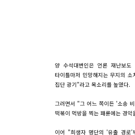
양 수석대변인은 언론 재난보도 
타이틀마저 민망해지는 무지의 소
집단 광기"라고 목소리를 높였다.
그러면서 "그 어느 쪽이든 '소송 
떡볶이 먹방을 찍는 패륜에는 경악을
이어 "희생자 명단의 '유출 경로