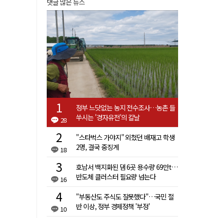
댓글 많은 뉴스
정부 느닷없는 농지 전수조사…농촌 들
쑤시는 '경자유전'의 칼날
28
"스타벅스 가야지" 외쳤던 배재고 학생
2명, 결국 중징계
18
호남서 백지화된 댐 6곳 용수량 69만t…
반도체 클러스터 필요량 넘는다
16
"부동산도 주식도 잘못했다"…국민 절
반 이상, 정부 경제정책 '부정'
10