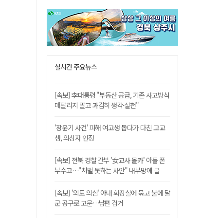
실시간 주요뉴스
[속보] 李대통령 "부동산 공급, 기존 사고방식
매달리지 말고 과감히 생각·실천"
'장윤기 사건' 피해 여고생 돕다가 다친 고교
생, 의상자 인정
[속보] 전북 경찰 간부 '女교사 몰카' 아들 폰
부수고…"처벌 못하는 사안" 내부망에 글
[속보] '외도 의심' 아내 화장실에 묶고 불에 달
군 공구로 고문…남편 검거