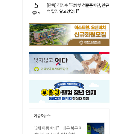
[단독] 김영수 "국방부 청문준비단, 안규
백 탈영 알고있었다"
9
이슈&뉴스
"3세 아동 학대"…대구 북구 어