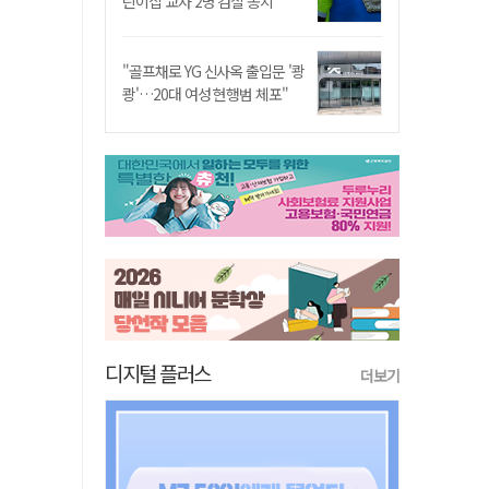
린이집 교사 2명 검찰 송치
"골프채로 YG 신사옥 출입문 '쾅
쾅'…20대 여성 현행범 체포"
디지털 플러스
더보기