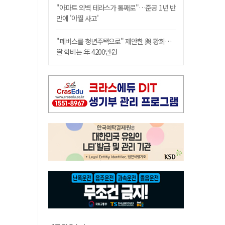
"아파트 외벽 테라스가 통째로"…준공 1년 반
만에 '아찔 사고'
"폐버스를 청년주택으로" 제안한 與 황희…
딸 학비는 年 4200만원