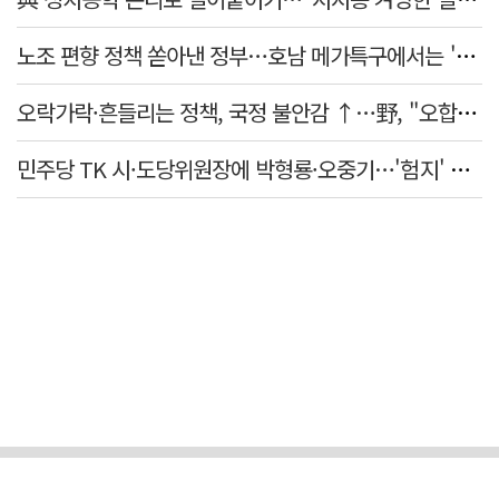
노조 편향 정책 쏟아낸 정부…호남 메가특구에서는 '반노조'?
오락가락·흔들리는 정책, 국정 불안감 ↑…野, "오합지졸"
민주당 TK 시·도당위원장에 박형룡·오중기…'험지' 총선 이끈다