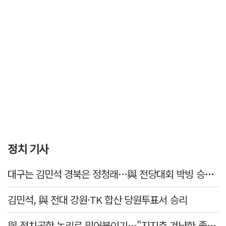
정치 기사
대구는 김민석 경북은 정청래…與 전당대회 박빙 승부 이어간다
김민석, 與 전대 강원·TK 합산 당원투표서 승리
與 정치공학 논리로 밀어붙이기…"지지층 겨냥한 졸속 포퓰리즘 정책"