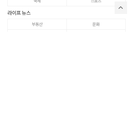
국제
스포츠
라이프 뉴스
부동산
문화
교육
건강
이웃사랑
동정
주간매일
고향사랑
구미
로그인
사이트맵
RSS