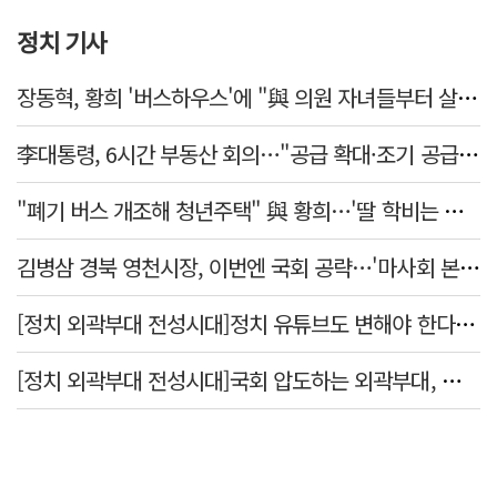
정치 기사
장동혁, 황희 '버스하우스'에 "與 의원 자녀들부터 살아보면 어떨까?"
李대통령, 6시간 부동산 회의…"공급 확대·조기 공급 과감히 실천"
"폐기 버스 개조해 청년주택" 與 황희…'딸 학비는 年 4200만원'
김병삼 경북 영천시장, 이번엔 국회 공략…'마사회 본사 이전·광역교통망 확충' 요청
[정치 외곽부대 전성시대]정치 유튜브도 변해야 한다 "화합과 존중"
[정치 외곽부대 전성시대]국회 압도하는 외곽부대, 목소리 왜 커지나?