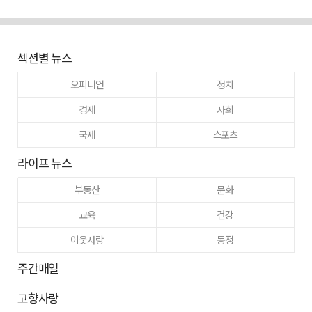
섹션별 뉴스
오피니언
정치
경제
사회
국제
스포츠
라이프 뉴스
부동산
문화
교육
건강
이웃사랑
동정
주간매일
고향사랑