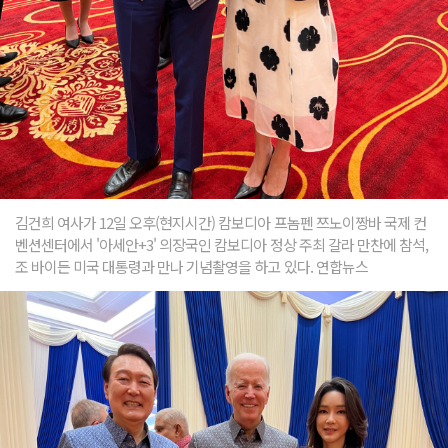
김건희 여사가 12일 오후(현지시간) 캄보디아 프놈펜 쯔노이짱바 국제 컨
벤션센터에서 '아세안+3' 의장국인 캄보디아 정상 주최 갈라 만찬에 참석,
조 바이든 미국 대통령과 만나 기념촬영을 하고 있다. 연합뉴스