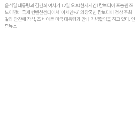
윤석열 대통령과 김건희 여사가 12일 오후(현지시간) 캄보디아 프놈펜 쯔
노이짱바 국제 컨벤션센터에서 '아세안+3' 의장국인 캄보디아 정상 주최
갈라 만찬에 참석, 조 바이든 미국 대통령과 만나 기념촬영을 하고 있다. 연
합뉴스