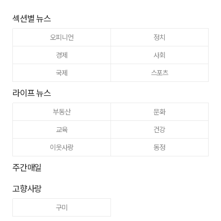
섹션별 뉴스
오피니언
정치
경제
사회
국제
스포츠
라이프 뉴스
부동산
문화
교육
건강
이웃사랑
동정
주간매일
고향사랑
구미