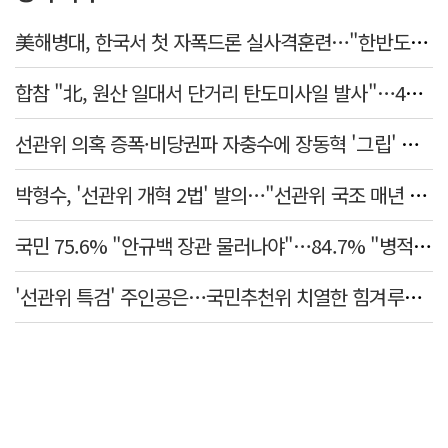
美해병대, 한국서 첫 자폭드론 실사격훈련…"한반도 지형 학습"
합참 "北, 원산 일대서 단거리 탄도미사일 발사"…42일 만
선관위 의혹 증폭·비당권파 자충수에 장동혁 '그립' 더 강해졌다
박형수, '선관위 개혁 2법' 발의…"선관위 국조 매년 실시"
국민 75.6% "안규백 장관 물러나야"…84.7% "병적기록부 공개해야"
'선관위 특검' 주인공은…국민추천위 치열한 힘겨루기 나설 듯