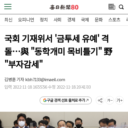
최신
오피니언
정치
사회
경제
국제
문화
스포츠
국회 기재위서 '금투세 유예' 격
돌…與 "동학개미 목비틀기" 野
"부자감세"
김병훈 기자
kbh7133@imaeil.com
입력 2022-11-18 16:55:56 수정 2022-11-18 20:41:03
구글 검색 선호 출처로 추가