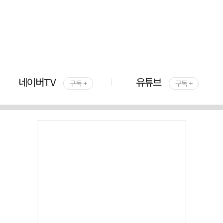
네이버TV
유튜브
구독 +
구독 +