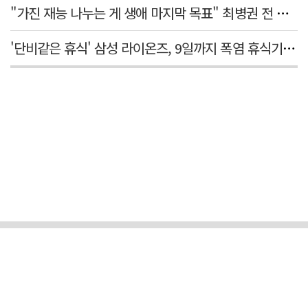
"가진 재능 나누는 게 생애 마지막 목표" 최병권 전 대구체고 복싱 감독
'단비같은 휴식' 삼성 라이온즈, 9일까지 폭염 휴식기에 재정비