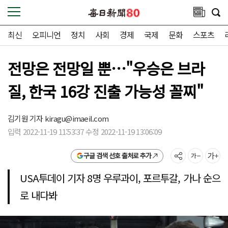
최신
오피니언
정치
사회
경제
국제
문화
스포츠
전망은 전망일 뿐…"우승은 브라
질, 한국 16강 진출 가능성 꼴찌"
김기원 기자
kiragu@imaeil.com
입력 2022-11-19 11:53:37 수정 2022-11-19 13:06:09
구글 검색 선호 출처로 추가
USA투데이 기자 8명 우루과이, 포르투갈, 가나 순으
로 내다봐