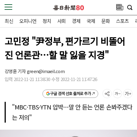
최신
오피니언
정치
사회
경제
국제
문화
스포츠
고민정 "尹정부, 편가르기 비뚤어
진 언론관…할 말 잃을 지경"
강영훈 기자
green@imaeil.com
입력 2022-11-21 11:38:30 수정 2022-11-21 11:47:26
구글 검색 선호 출처로 추가
"MBC·TBS·YTN 압박…말 안 듣는 언론 손봐주겠다
는 저의"