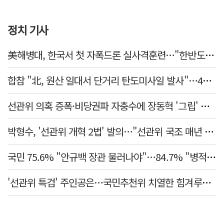
정치 기사
美해병대, 한국서 첫 자폭드론 실사격훈련…"한반도 지형 학습"
합참 "北, 원산 일대서 단거리 탄도미사일 발사"…42일 만
선관위 의혹 증폭·비당권파 자충수에 장동혁 '그립' 더 강해졌다
박형수, '선관위 개혁 2법' 발의…"선관위 국조 매년 실시"
국민 75.6% "안규백 장관 물러나야"…84.7% "병적기록부 공개해야"
'선관위 특검' 주인공은…국민추천위 치열한 힘겨루기 나설 듯