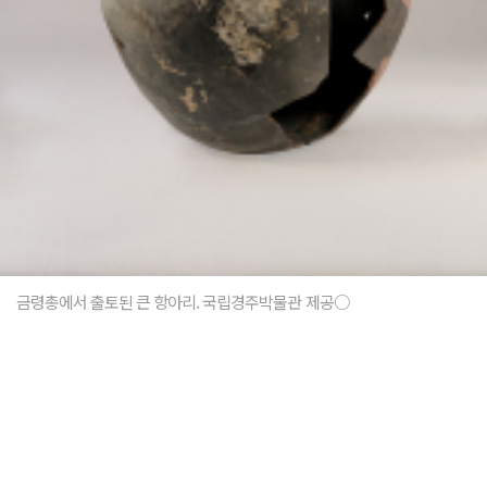
금령총에서 출토된 큰 항아리. 국립경주박물관 제공○