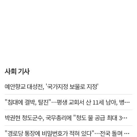
사회 기사
예안향교 대성전, '국가지정 보물로 지정'
"침대에 결박, 탈진"…평생 교회서 산 11세 남아, 병원 이송 끝 숨져
박권현 청도군수, 국무총리에 "청도 물 공급 최대 3만t 늘려달라"
"경로당 통장에 비밀번호가 적혀 있다"…전국 돌며 경로당 13곳 턴 30대 구속