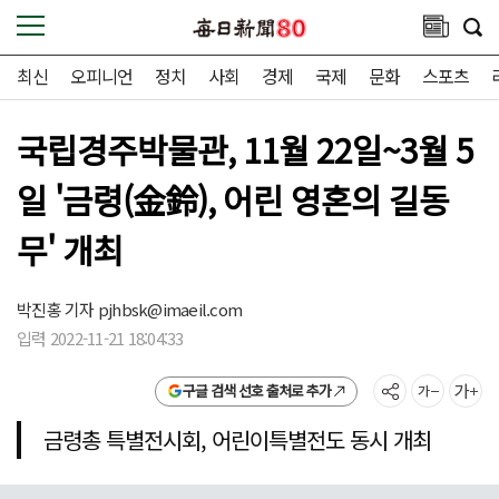
최신
오피니언
정치
사회
경제
국제
문화
스포츠
국립경주박물관, 11월 22일~3월 5
일 '금령(金鈴), 어린 영혼의 길동
무' 개최
박진홍 기자
pjhbsk@imaeil.com
입력 2022-11-21 18:04:33
구글 검색 선호 출처로 추가
금령총 특별전시회, 어린이특별전도 동시 개최