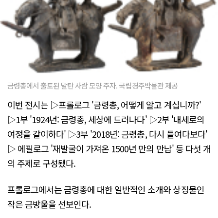
금령총에서 출토된 말탄 사람 모양 주자. 국립경주박물관 제공
이번 전시는 ▷프롤로그 '금령총, 어떻게 알고 계십니까?'
▷1부 '1924년: 금령총, 세상에 드러나다' ▷2부 '내세로의
여정을 같이하다' ▷3부 '2018년: 금령총, 다시 들여다보다'
▷ 에필로그 '재발굴이 가져온 1500년 만의 만남' 등 다섯 개
의 주제로 구성됐다.
프롤로그에서는 금령총에 대한 일반적인 소개와 상징물인
작은 금방울을 선보인다.