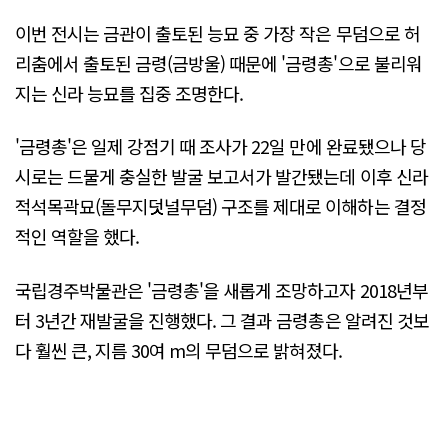
이번 전시는 금관이 출토된 능묘 중 가장 작은 무덤으로 허
리춤에서 출토된 금령(금방울) 때문에 '금령총'으로 불리워
지는 신라 능묘를 집중 조명한다.
'금령총'은 일제 강점기 때 조사가 22일 만에 완료됐으나 당
시로는 드물게 충실한 발굴 보고서가 발간됐는데 이후 신라
적석목곽묘(돌무지덧널무덤) 구조를 제대로 이해하는 결정
적인 역할을 했다.
국립경주박물관은 '금령총'을 새롭게 조망하고자 2018년부
터 3년간 재발굴을 진행했다. 그 결과 금령총은 알려진 것보
다 훨씬 큰, 지름 30여 m의 무덤으로 밝혀졌다.