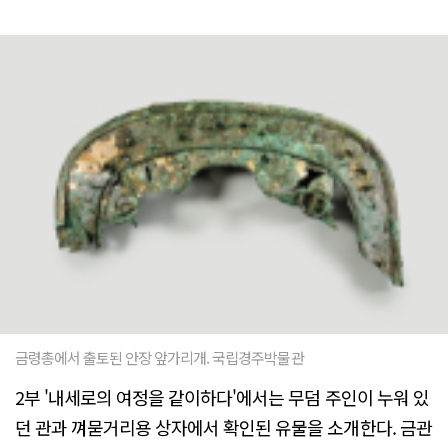
금령총에서 출토된 안장 앞가리개. 국립경주박물관
2부 '내세로의 여정을 같이하다'에서는 무덤 주인이 누워 있
던 관과 껴묻거리용 상자에서 확인된 유물을 소개한다. 금관