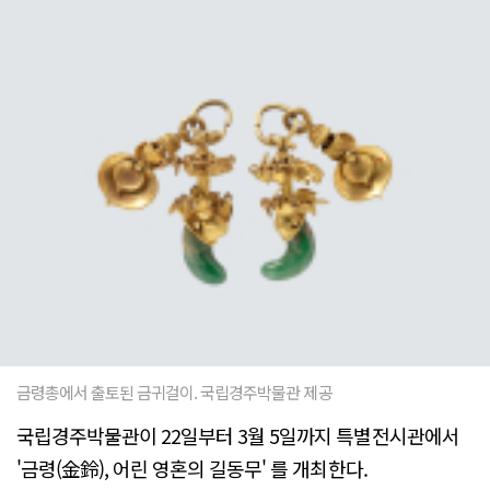
금령총에서 출토된 금귀걸이. 국립경주박물관 제공
국립경주박물관이 22일부터 3월 5일까지 특별전시관에서
'금령(金鈴), 어린 영혼의 길동무' 를 개최한다.