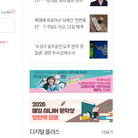
나?…"차가원, 형사 범죄 영역"
폭염에 프로야구 닷새간 '전면중
단'…7~9일도 쉬고, 11일 재개
'수성구 음주운전 도주 현직 경
찰관' 관련 부서 강제수사
디지털 플러스
더보기