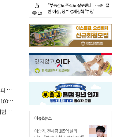
"부동산도 주식도 잘못했다"…국민 절
반 이상, 정부 경제정책 '부정'
10
 개최
 붕괴
운영
이슈&뉴스
이승기, 전세금 105억 날리