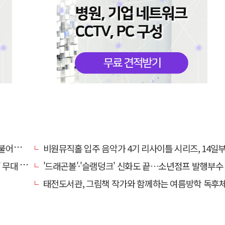
개인전
비원뮤직홀 입주 음악가 4기 리사이틀 시리즈, 14일부터 6주간
 오른다
'드래곤볼'·'슬램덩크' 신화도 끝…소년점프 발행부수 100만부
태전도서관, 그림책 작가와 함께하는 여름방학 독후체험 