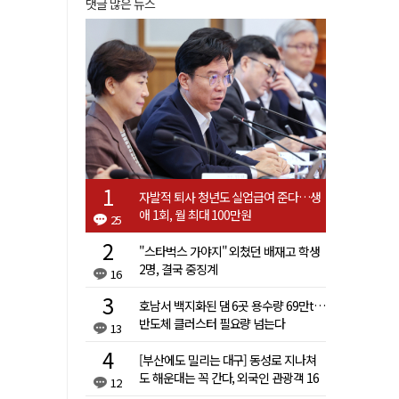
댓글 많은 뉴스
자발적 퇴사 청년도 실업급여 준다…생
애 1회, 월 최대 100만원
25
"스타벅스 가야지" 외쳤던 배재고 학생
2명, 결국 중징계
16
호남서 백지화된 댐 6곳 용수량 69만t…
반도체 클러스터 필요량 넘는다
13
[부산에도 밀리는 대구] 동성로 지나쳐
도 해운대는 꼭 간다, 외국인 관광객 16
12
배 차이