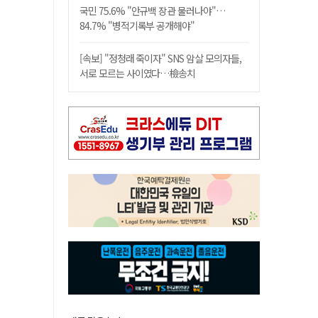
국민 75.6% "안규백 장관 물러나야"…
84.7% "병적기록부 공개해야"
[속보] "정청래 죽이자" SNS 암살 모의자들,
서로 모르는 사이였다…檢송치