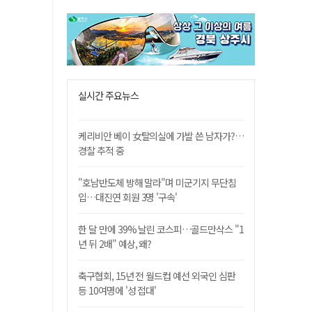
실시간 주요뉴스
케리비안 베이 女탈의실에 가발 쓴 남자가?…
경찰 추적 중
"호남반도체 방해 말라"며 미군기지 무단침
입…대진연 회원 3명 '구속'
한 달 만에 39% 날린 코스피…골드만삭스 "1
년 뒤 2배" 예상, 왜?
축구협회, 15년 전 월드컵 예선 외국인 심판
등 10여명에 '성 접대'