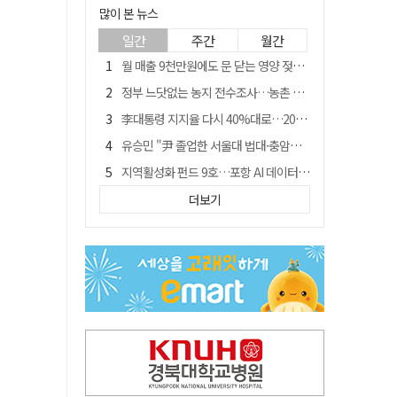
많이 본 뉴스
일간
주간
월간
월 매출 9천만원에도 문 닫는 영양 젖소농장… "일할 사람이 없어"
정부 느닷없는 농지 전수조사…농촌 들쑤시는 '경자유전'의 칼날
李대통령 지지율 다시 40%대로…20대는 18.8%p 급락
유승민 "尹 졸업한 서울대 법대·충암고도 없애야"…李 육사 통합 직격
지역활성화 펀드 9호…포항 AI 데이터센터에 6천억 투입
국민 51.9% "李 대통령 재판 재개 필요하다"
더보기
[농지 전수조사 폐해] 농지값도 흔들리나…"도지 막히면 헐값 매물 나올 수도"
경북 영천시, 9월부터 11월까지 반값 여행 혜택 제공
아쉬운 태클
'솔리다임 IPO 추진설' SK하이닉스, 주가 9% 급락