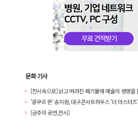
문화 기사
[전시속으로] 낡고 버려진 폐기물에 예술의 생명을 불어넣다…김결수 
'콩쿠르 퀸' 송지원, 대구콘서트하우스 '더 마스터즈' 무대
[금주의 공연,전시]