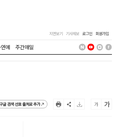
지면보기
기사제보
로그인
회원가입
·연예
주간매일
가
가
구글 검색 선호 출처로 추가