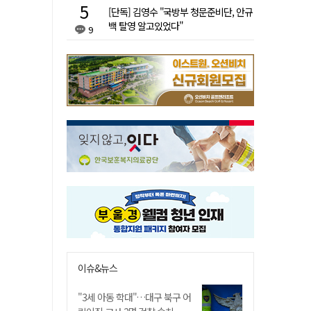
[단독] 김영수 "국방부 청문준비단, 안규
백 탈영 알고있었다"
9
이슈&뉴스
"3세 아동 학대"…대구 북구 어