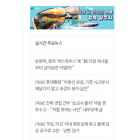
실시간 주요뉴스
장동혁, 황희 '버스하우스'에 "與 의원 자녀들
부터 살아보면 어떨까?"
[속보] 李대통령 "부동산 공급, 기존 사고방식
매달리지 말고 과감히 생각·실천"
[속보] 전북 경찰 간부 '女교사 몰카' 아들 폰
부수고…"처벌 못하는 사안" 내부망에 글
[속보] '외도 의심' 아내 화장실에 묶고 불에 달
군 공구로 고문…남편 검거