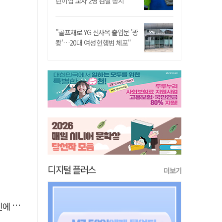
린이집 교사 2명 검찰 송치
"골프채로 YG 신사옥 출입문 '쾅
쾅'…20대 여성 현행범 체포"
디지털 플러스
더보기
'뚝'