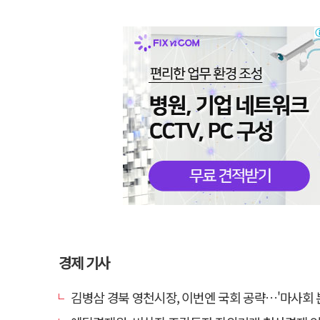
경제 기사
김병삼 경북 영천시장, 이번엔 국회 공략…'마사회 본사 이전·광역교통망 확충