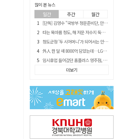
많이 본 뉴스
일간
주간
월간
[단독] 김영수 "국방부 청문준비단, 안규백 탈영 알고있었다"
타는 목마름 청도, 해 저문 저수지 둑에 군수가 서 있었다
청도군정 '두 시어머니'가 되어서는 안된다
外人 한 달 새 8000억 담았는데…LG이노텍 목표주가는 왜 엇갈릴까
임시휴업 들어갔던 홈플러스 영주점, 7일 영업 재개…지하 1층만 운영
신세계사이먼, 대구 아울렛 토지매매 계약 체결… 사업 본궤도
더보기
SK하이닉스, 주당 375원 분기 배당 공시…"3분기 중 주주환원 방안 확정"
"폐기 버스 개조해 청년주택" 與 황희…'딸 학비는 年 4200만원'
이의준 전 경북도 새마을봉사과장, 제28대 울릉군 부군수 취임
"상법개정해도 주주가 '봉'"…하이닉스 솔리다임 상장설에 술렁[개미와글와글]