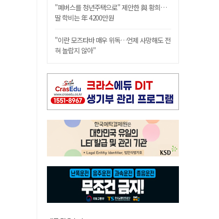
"폐버스를 청년주택으로" 제안한 與 황희…
딸 학비는 年 4200만원
"이란 모즈타바 매우 위독…언제 사망해도 전
혀 놀랍지 않아"