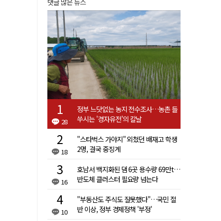
댓글 많은 뉴스
정부 느닷없는 농지 전수조사…농촌 들
쑤시는 '경자유전'의 칼날
28
"스타벅스 가야지" 외쳤던 배재고 학생
2명, 결국 중징계
18
호남서 백지화된 댐 6곳 용수량 69만t…
반도체 클러스터 필요량 넘는다
16
"부동산도 주식도 잘못했다"…국민 절
반 이상, 정부 경제정책 '부정'
10