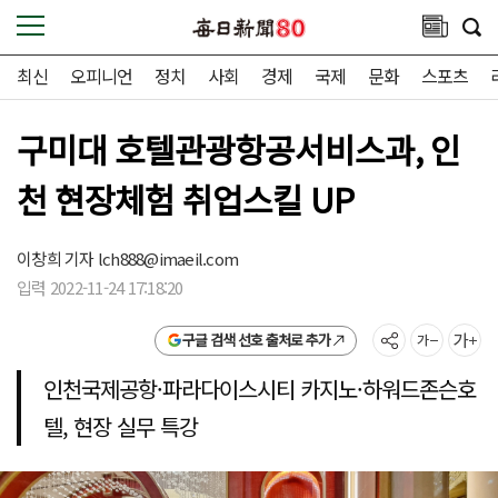
최신
오피니언
정치
사회
경제
국제
문화
스포츠
구미대 호텔관광항공서비스과, 인
천 현장체험 취업스킬 UP
이창희 기자
lch888@imaeil.com
입력 2022-11-24 17:18:20
구글 검색 선호 출처로 추가
인천국제공항·파라다이스시티 카지노·하워드존슨호
텔, 현장 실무 특강