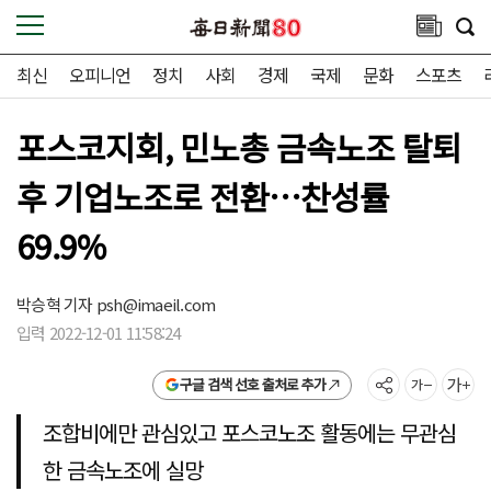
최신
오피니언
정치
사회
경제
국제
문화
스포츠
포스코지회, 민노총 금속노조 탈퇴
후 기업노조로 전환…찬성률
69.9%
박승혁 기자
psh@imaeil.com
입력 2022-12-01 11:58:24
구글 검색 선호 출처로 추가
조합비에만 관심있고 포스코노조 활동에는 무관심
한 금속노조에 실망