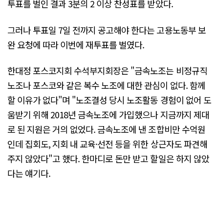
투표를 벌인 결과 3분의 2 이상 찬성표를 받았다.
그러나 투표일 7일 전까지 공고해야 한다는 고용노동부 보
완 요청에 따라 이번에 재투표를 벌였다.
한대정 포스코지회 수석부지회장은 "금속노조는 비정규직
노조나 포스코와 같은 복수 노조에 대한 관심이 없다. 함께
할 이유가 없다"며 "노조결성 당시 노조활동 경험이 없어 도
움받기 위해 2018년 금속노조에 가입했으나 지금까지 제대
로 된 지원은 거의 없었다. 금속노조에 낸 조합비만 수억원
인데 집회도, 지회 내 교육·선전 등을 위한 상근자도 파견해
주지 않았다"고 했다. 한마디로 돈만 받고 할일은 하지 않았
다는 얘기다.