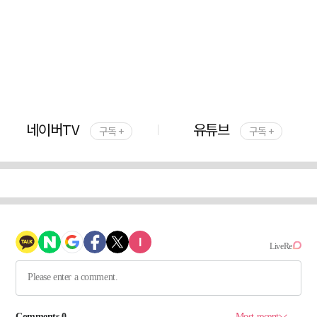
네이버TV
유튜브
구독 +
구독 +