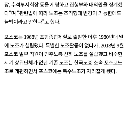
장, 수석부지회장 등을 제명하고 집행부와 대의원을 징계했
다"며 "관련법에 따라 노조는 조직형태 변경이 가능한데도
불법이라고 말한다"고 했다.
포스코는 1968년 포항종합제철로 출발한 이후 1980년대 말
에 노조가 설립됐다. 특별한 노조활동이 없다가, 2018년 9월
포스코 일부 직원이 민주노총 산하 노조를 설립했고 비슷한
시기 상위단체가 없던 기존 노조는 한국노총 소속 포스코노
조로 개편하면서 포스코에는 복수노조가 자리잡게 됐다.