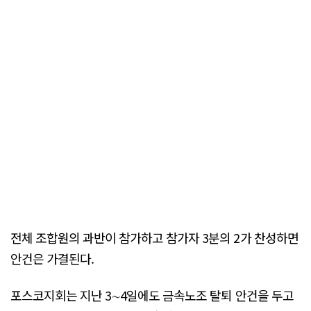
전체 조합원의 과반이 참가하고 참가자 3분의 2가 찬성하면
안건은 가결된다.
포스코지회는 지난 3∼4일에도 금속노조 탈퇴 안건을 두고