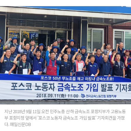
지난 2018년 9월 11일 오전 민주노총 산하 금속노조 포항지부가 고용노동
부 포항지청 앞에서 '포스코 노동자 금속노조 가입 발표' 기자회견을 가졌
다. 매일신문DB