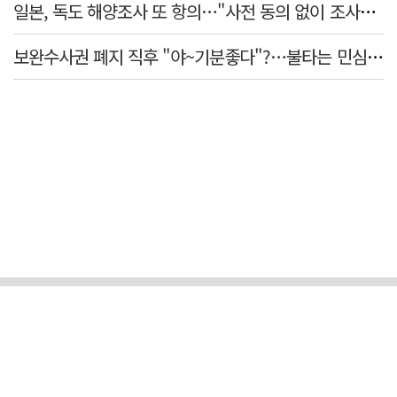
일본, 독도 해양조사 또 항의…"사전 동의 없이 조사" 주장
보완수사권 폐지 직후 "야~기분좋다"?…불타는 민심에 기름, 민주당 '말말말'[금주의 정치舌전]