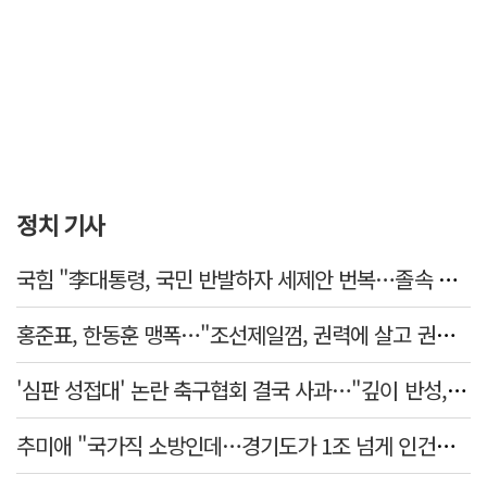
정치 기사
국힘 "李대통령, 국민 반발하자 세제안 번복…졸속 국정 즉각 중단"
홍준표, 한동훈 맹폭…"조선제일껌, 권력에 살고 권력에 죽었다"
'심판 성접대' 논란 축구협회 결국 사과…"깊이 반성, 쇄신하겠다"
추미애 "국가직 소방인데…경기도가 1조 넘게 인건비 대납"