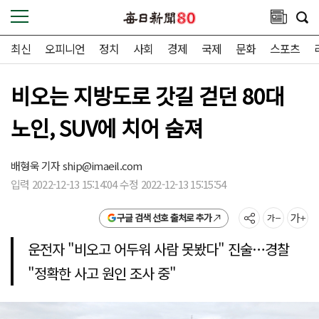
최신
오피니언
정치
사회
경제
국제
문화
스포츠
비오는 지방도로 갓길 걷던 80대
노인, SUV에 치어 숨져
배형욱 기자
ship@imaeil.com
입력 2022-12-13 15:14:04 수정 2022-12-13 15:15:54
구글 검색 선호 출처로 추가
운전자 "비오고 어두워 사람 못봤다" 진술…경찰
"정확한 사고 원인 조사 중"