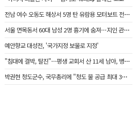
전남 여수 오동도 해상서 5명 탄 유람용 모터보트 전복…2명 숨져
서울 면목동서 60대 남성 2명 흉기에 숨져…지인 관계로 추정
예안향교 대성전, '국가지정 보물로 지정'
"침대에 결박, 탈진"…평생 교회서 산 11세 남아, 병원 이송 끝 숨져
박권현 청도군수, 국무총리에 "청도 물 공급 최대 3만t 늘려달라"