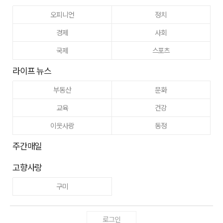
오피니언
정치
경제
사회
국제
스포츠
라이프 뉴스
부동산
문화
교육
건강
이웃사랑
동정
주간매일
고향사랑
구미
로그인