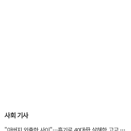
사회 기사
"아버지 외출한 사이"…흉기로 40대母 살해한 고교 자퇴생, 구속 기로에