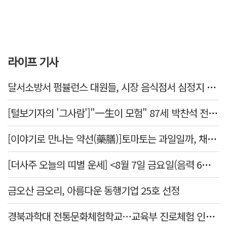
라이프 기사
달서소방서 펌뷸런스 대원들, 시장 음식점서 심정지 환자 생명 살려
[털보기자의 '그사람']"一生이 모험" 87세 박찬석 전 경북대 총장
[이야기로 만나는 약선(藥膳)]토마토는 과일일까, 채소일까
[더사주 오늘의 띠별 운세] <8월 7일 금요일(음력 6월25일)>
금오산 금오리, 아름다운 동행기업 25호 선정
경북과학대 전통문화체험학교…교육부 진로체험 인증기관 선정