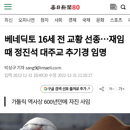
최신
오피니언
정치
사회
경제
국제
문화
스포츠
베네딕토 16세 전 교황 선종…재임
때 정진석 대주교 추기경 임명
박상구 기자
sang9@imaeil.com
입력 2022-12-31 18:49:20 수정 2022-12-31 21:18:27
구글 검색 선호 출처로 추가
가톨릭 역사상 600년만에 자진 사임