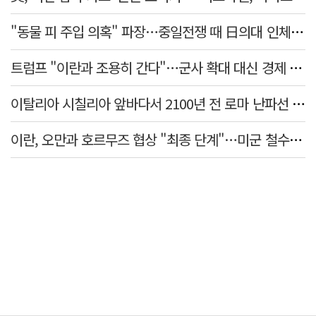
"동물 피 주입 의혹" 파장…중일전쟁 때 日의대 인체 실험
트럼프 "이란과 조용히 간다"…군사 확대 대신 경제 압박 유지
이탈리아 시칠리아 앞바다서 2100년 전 로마 난파선 발견…암포라 수백 점 원형 보존
이란, 오만과 호르무즈 협상 "최종 단계"…미군 철수·제재 해제 선행 요구