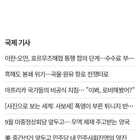
국제 기사
이란-오만, 호르무즈해협 통행 합의 단계…수수료 부과되나
흑해도 봉쇄 위기…곡물·원유 항로 전쟁터로
아프리카 국가들의 비공식 지침… "이봐, 로비해봤어?"
[사진으로 보는 세계: 사보세] 폭염이 부른 튀니지 반정부 시위
9월 미중정상회담 앞두고… 무역 제재 주고받는 양국
美 중간선거 앞두고 민주당 내 민주사회진영의 약진