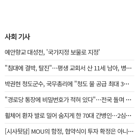
사회 기사
예안향교 대성전, '국가지정 보물로 지정'
"침대에 결박, 탈진"…평생 교회서 산 11세 남아, 병원 이송 끝 숨져
박권현 청도군수, 국무총리에 "청도 물 공급 최대 3만t 늘려달라"
"경로당 통장에 비밀번호가 적혀 있다"…전국 돌며 경로당 13곳 턴 30대 구속
휠체어 환자 발로 밀어 숨지게 한 70대 간병인…2심도 집행유예
[시사뒷담] MOU의 함정, 협약식이 투자 확정은 아니긴 해