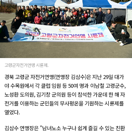
고령군자전거연맹 시륜제.
경북 고령군 자전거연맹(연맹장 김삼수)은 지난 29일 대가
야 수목원에서 각 클럽 임원 등 50여 명과 이남철 고령군수,
노성환 도의원, 김기창 군의원 등이 참석한 가운데 한 해 자
전거를 이용하는 군민들의 무사평온을 기원하는 시륜제를
열었다.
김삼수 연맹장은 "남녀노소 누구나 쉽게 즐길 수 있는 친환