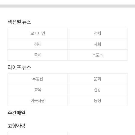
섹션별 뉴스
오피니언
정치
경제
사회
국제
스포츠
라이프 뉴스
부동산
문화
교육
건강
이웃사랑
동정
주간매일
고향사랑