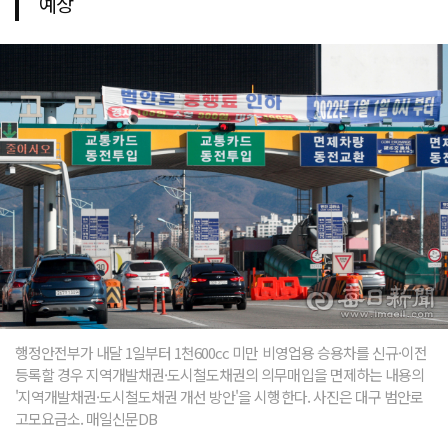
예상
행정안전부가 내달 1일부터 1천600cc 미만 비영업용 승용차를 신규·이전
등록할 경우 지역개발채권·도시철도채권의 의무매입을 면제하는 내용의
'지역개발채권·도시철도채권 개선 방안'을 시행한다. 사진은 대구 범안로
고모요금소. 매일신문DB