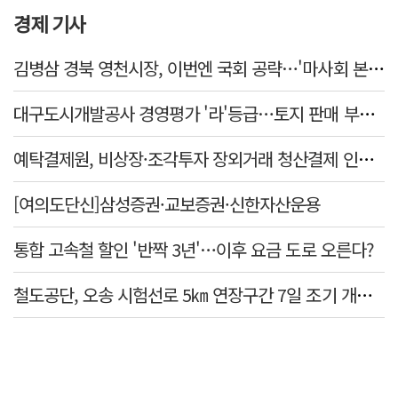
경제 기사
김병삼 경북 영천시장, 이번엔 국회 공략…'마사회 본사 이전·광역교통망 확충' 요청
대구도시개발공사 경영평가 '라'등급…토지 판매 부진에 1년 만에 두 단계 '뚝'
예탁결제원, 비상장·조각투자 장외거래 청산결제 인프라 구축 착수…연내 가동
[여의도단신]삼성증권·교보증권·신한자산운용
통합 고속철 할인 '반짝 3년'…이후 요금 도로 오른다?
철도공단, 오송 시험선로 5㎞ 연장구간 7일 조기 개통…LA 메트로 사업 지원