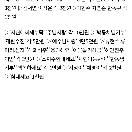
3천원 ▷김서연 이장윤 각 2천원▷이현주 최연준 한동규 각
1천원
▷'서신애씨께부탁' '주님사랑' 각 10만원 ▷'박동채님기부'
'재원수진' 각 5만원 ▷'예수님사랑' 4만5천원 ▷'류현수.류
미리.신지' '석희석주' '응원해요' '이웃돕기성금' '해만진주
이안' 각 2만원 ▷'조희수힘내세요' '지현이동환이' '한동엽
기부' '행복하세요' 각 1만원 ▷'지성이' '채영이' 각 2천원
▷'힘내세요' 1천원