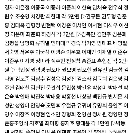
경자 이은정 이종국 이종하 이준희 이현숙 임채숙 전우식 정
원수 조순영 차경란 최한태 각 5만원 ▷권규돈 권두형 김준
홍 김태욱 김형정 변현택 이강준 이서연 이서현 이석우 이선
정 이은미 최춘희 하경석 각 3만원 ▷김복만 김연주 김은희
김평섭 남영희 류휘열 민미대 박경숙 박기영 방태표 배영철
서숙영 서은주 이국성 이병순 이운호 이재민 이재열 이준수
이준우 이지영 정미라 정주현 천정창 홍준표 홍현진 각 2만
원 ▷곽민정 권령경 권오대 권오영 권오현 권유진 김균섭 김
다영 김도준 김삼수 김성옥 김성진 김소라 김윤희 김은영 김
주현 김태천 김현진 문관섭 문민성 박건우 박성미 박애선 박
은숙 박인배 박진석 박태용 박홍선 배상영 백진규 변세문 서
성만 성영아 안영숙 오민후 우철규 유귀녀 유명희 윤인주 이
영수 이장호 이정현 임소연 장형희 전영선 정서원 정영민 정
준홍조영식 지호열 최미향 홍지호 황태윤 각 1만원 ▷박동
채 서형덕 송영보 이시은 이재호 조용인 각 5천원 ▷권두영