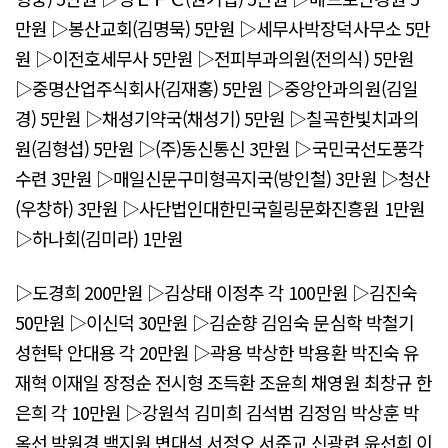
만원 ▷봉산교회(김명묵) 5만원 ▷세무사박장덕사무소 5만
원 ▷이전호세무사 5만원 ▷전피부과의원(전의식) 5만원
▷중명산업주식회사(김재홍) 5만원 ▷중앙안과의원(김일
경) 5만원 ▷채성기약국(채성기) 5만원 ▷칠곡한빛치과의
원(김형섭) 5만원 ▷(주)동신통신 3만원 ▷국민국선도풍각
수련 3만원 ▷매일신문구미형곡지국(방인철) 3만원 ▷청산
(우창하) 3만원 ▷사단법인대한민국힐링문화진흥원 1만원
▷하나회(김미라) 1만원
▷도경희 200만원 ▷김상태 이정추 각 100만원 ▷김진숙
50만원 ▷이신덕 30만원 ▷김순향 김임숙 문심학 박철기
성현탁 안대용 각 20만원 ▷곽용 박상한 박용환 박진숙 유
재혁 이재일 장정순 전시형 조득환 조윤희 채영원 최창규 한
은희 각 10만원 ▷강원석 김미희 김석범 김정임 박상훈 박
옥선 박원경 백지원 변대석 서정오 서준교 신광련 윤선희 이