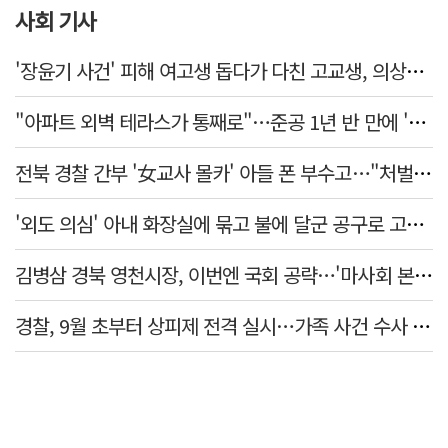
사회 기사
'장윤기 사건' 피해 여고생 돕다가 다친 고교생, 의상자 인정
"아파트 외벽 테라스가 통째로"…준공 1년 반 만에 '아찔 사고'
전북 경찰 간부 '女교사 몰카' 아들 폰 부수고…"처벌 못하는 사안" 내부망에 글
'외도 의심' 아내 화장실에 묶고 불에 달군 공구로 고문…남편 검거
김병삼 경북 영천시장, 이번엔 국회 공략…'마사회 본사 이전·광역교통망 확충' 요청
경찰, 9월 초부터 상피제 전격 실시…가족 사건 수사 못해