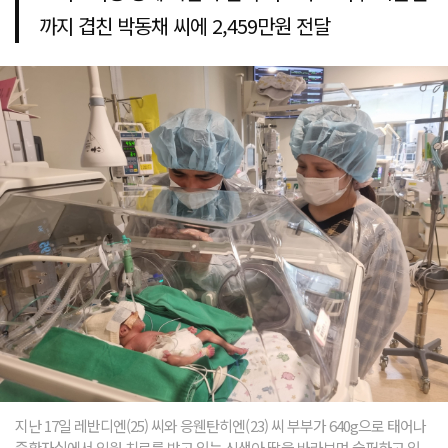
까지 겹친 박동채 씨에 2,459만원 전달
지난 17일 레반디엔(25) 씨와 응웬탄히엔(23) 씨 부부가 640g으로 태어나
중환자실에서 입원 치료를 받고 있는 신생아 딸을 바라보며 슬퍼하고 있