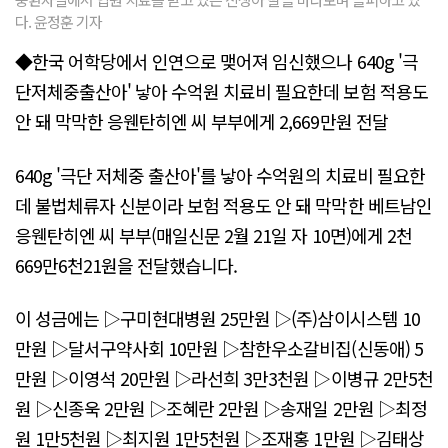
다. 윤정훈 기자
◆한국 어학당에서 인연으로 맺어져 임신했으나 640g '극
단저체중출산아' 낳아 수억원 치료비 필요한데 보험 적용도
안 돼 막막한 응웬탄히엔 씨 부부에게 2,669만원 전달
640g '극단 저체중 출산아'를 낳아 수억원의 치료비 필요한
데 불법체류자 신분이라 보험 적용도 안 돼 막막한 베트남인
응웬탄히엔 씨 부부(매일신문 2월 21일 자 10면)에게 2천
669만6천21원을 전달했습니다.
이 성금에는 ▷구미현대병원 25만원 ▷(주)삼이시스템 10
만원 ▷달서구약사회 10만원 ▷참한우소갈비집(신동애) 5
만원 ▷이영석 20만원 ▷라선희 3만3천원 ▷이병규 2만5천
원 ▷신종욱 2만원 ▷조혜란 2만원 ▷송재일 2만원 ▷최정
원 1만5천원 ▷최지원 1만5천원 ▷조재홍 1만원 ▷김태상