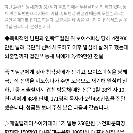
지난 24일 박동채(가명·61) 씨가 홀로 집에서 두유를 마시려 하고 있다. 동
채 씨는 뇌병변으로 거동이 어렵고, 퇴행성 관절염 때문에 오른손으로는
물건을 제대로 집기도 힘들다. 보증금을 빼 빚을 갚느라 이 집에서도 곧 쫓
겨날 판국이다. 윤정훈 기자
◆폭력적인 남편과 연락두절된 뒤 보이스피싱 당해 4천800
만원 날려 극단적 선택 시도하고 이후 열심히 살려고 했는데
뇌출혈까지 겹친 박동채 씨에게 2,459만원 전달
폭력 남편에게 맞아 청각장애가 생기고, 보이스피싱을 당해
극단적 선택을 시도했다가 주변 도움으로 재기해 열심히 일
하던 중 뇌출혈까지 겹친 박동채(매일신문 2월 28일 자 10
면) 씨에게 48개 단체, 171명의 독자가 2천459만원을 전달
했습니다. 성금을 보내 주신 분은 다음과 같습니다.
▷매일탑리더스아카데미 1기 일동 250만원 ▷건화문화장
학재단 150만원 ▷(주)대구은행 100만원 ▷㈜세원정공물