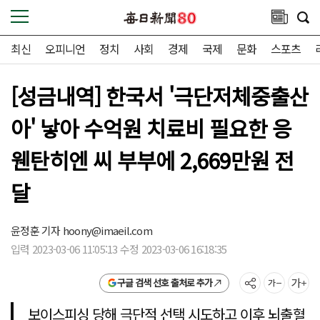
최신
오피니언
정치
사회
경제
국제
문화
스포츠
[성금내역] 한국서 '극단저체중출산
아' 낳아 수억원 치료비 필요한 응
웬탄히엔 씨 부부에 2,669만원 전
달
윤정훈 기자
hoony@imaeil.com
입력 2023-03-06 11:05:13 수정 2023-03-06 16:18:35
구글 검색 선호 출처로 추가
보이스피싱 당해 극단적 선택 시도하고 이후 뇌출혈