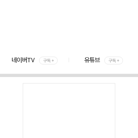
네이버TV
유튜브
구독 +
구독 +