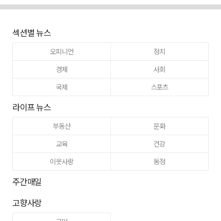
섹션별 뉴스
오피니언
정치
경제
사회
국제
스포츠
라이프 뉴스
부동산
문화
교육
건강
이웃사랑
동정
주간매일
고향사랑