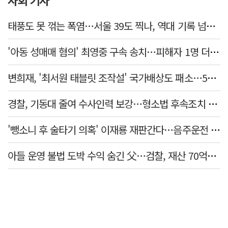
사회 기사
태풍도 못 꺾는 폭염…서울 39도 찍나, 역대 기록 넘본다
'아동 성매매 혐의' 최영중 구속 송치…피해자 1명 더 있었다
변희재, '최서원 태블릿 조작설' 국가배상도 패소…5천만원 청구 기각
경찰, 기동대 줄여 수사인력 보강…형소법 후속조치 본격화
'뺑소니 후 술타기 의혹' 이재룡 재판간다…음주운전 혐의 제외
아들 운영 불법 도박 수익 숨긴 父…검찰, 재산 70억원 몰수