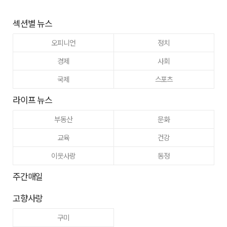
섹션별 뉴스
오피니언
정치
경제
사회
국제
스포츠
라이프 뉴스
부동산
문화
교육
건강
이웃사랑
동정
주간매일
고향사랑
구미