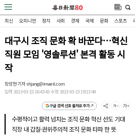
최신
오피니언
정치
사회
경제
국제
문화
스포츠
대구시 조직 문화 확 바꾼다…혁신
직원 모임 '영솔루션' 본격 활동 시
작
장성현 기자
shjang@imaeil.com
입력 2023-03-23 16:43:43 수정 2023-03-23 19:13:49
구글 검색 선호 출처로 추가
수평적이고 활력 넘치는 조직 문화 혁신 선도 기대
직장 내 갑질·권위주의적 조직 문화 타파 한 뜻