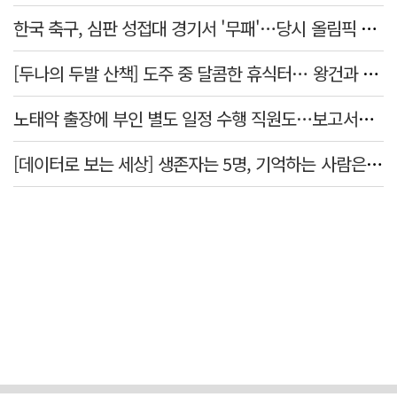
한국 축구, 심판 성접대 경기서 '무패'…당시 올림픽 감독은 홍명보
[두나의 두발 산책] 도주 중 달콤한 휴식터… 왕건과 지명 산책
노태악 출장에 부인 별도 일정 수행 직원도…보고서엔 '공식일정 참석'
[데이터로 보는 세상] 생존자는 5명, 기억하는 사람은 늘었다