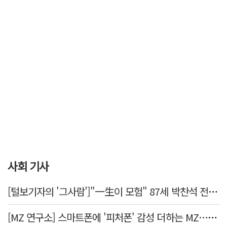
사회 기사
[털보기자의 '그사람']"一生이 모험" 87세 박찬석 전 경북대 총장
[MZ 연구소] 스마트폰에 '피처폰' 감성 더하는 MZ… 히퍼와 줄이어폰