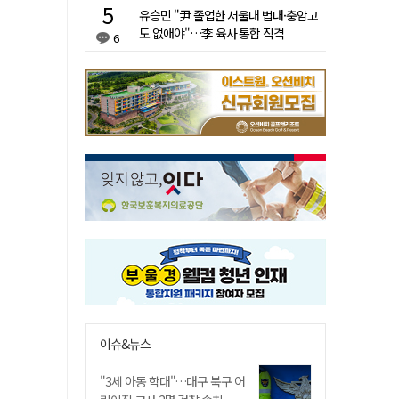
유승민 "尹 졸업한 서울대 법대·충암고
도 없애야"…李 육사 통합 직격
6
이슈&뉴스
"3세 아동 학대"…대구 북구 어