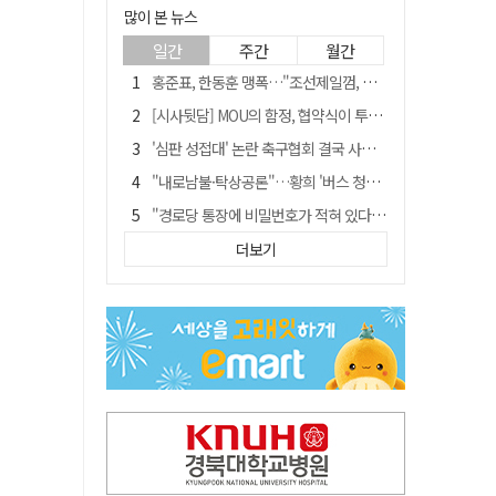
많이 본 뉴스
일간
주간
월간
홍준표, 한동훈 맹폭…"조선제일껌, 권력에 살고 권력에 죽었다"
[시사뒷담] MOU의 함정, 협약식이 투자 확정은 아니긴 해
'심판 성접대' 논란 축구협회 결국 사과…"깊이 반성, 쇄신하겠다"
"내로남불·탁상공론"…황희 '버스 청년주택' 제안에 與 내부서도 쓴소리
"경로당 통장에 비밀번호가 적혀 있다"…전국 돌며 경로당 13곳 턴 30대 구속
예안향교 대성전, '국가지정 보물로 지정'
더보기
휠체어 환자 발로 밀어 숨지게 한 70대 간병인…2심도 집행유예
"침대에 결박, 탈진"…평생 교회서 산 11세 남아, 병원 이송 끝 숨져
김민석, 與전당대회 제주·인천 당원투표서 승리…누적 득표는 '초박빙'
[금주의 이슈] 하늘의 외계인, 바다의 귀향자…영화 '호프'와 '오디세이'