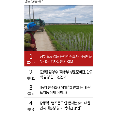
댓글 많은 뉴스
정부 느닷없는 농지 전수조사…농촌 들
쑤시는 '경자유전'의 칼날
32
[단독] 김영수 "국방부 청문준비단, 안규
백 탈영 알고있었다"
11
[농지 전수조사 폐해] '쌀 받고 논 내 준'
도지농 이제 어쩌나?
8
장동혁 "법조문도 안 봤다는 李…대한
민국 대통령 맞나, 역대급 망언"
6