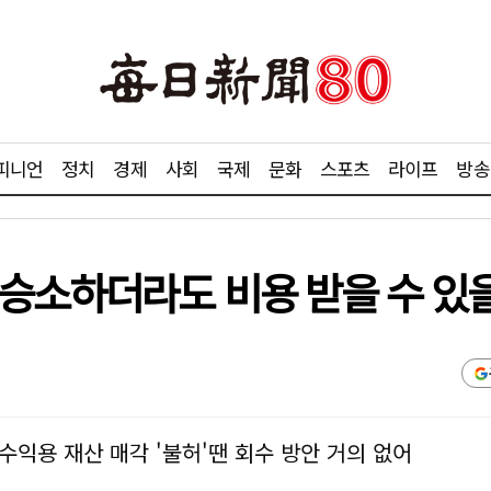
피니언
정치
경제
사회
국제
문화
스포츠
라이프
방송
 승소하더라도 비용 받을 수 있
수익용 재산 매각 '불허'땐 회수 방안 거의 없어