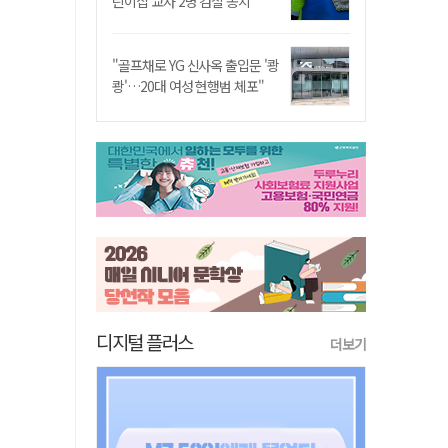
린이집 교사 2명 검찰 송치
"골프채로 YG 신사옥 출입문 '쾅
쾅'…20대 여성 현행범 체포"
디지털 플러스
더보기