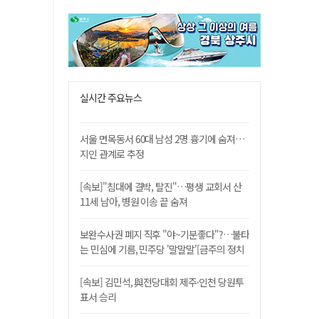
실시간 주요뉴스
서울 면목동서 60대 남성 2명 흉기에 숨져…
지인 관계로 추정
[속보]"침대에 결박, 탈진"…평생 교회서 산
11세 남아, 병원 이송 끝 숨져
보완수사권 폐지 직후 "야~기분좋다"?…불타
는 민심에 기름, 민주당 '말말말'[금주의 정치
舌전]
[속보] 김민석, 與전당대회 제주·인천 당원투
표서 승리