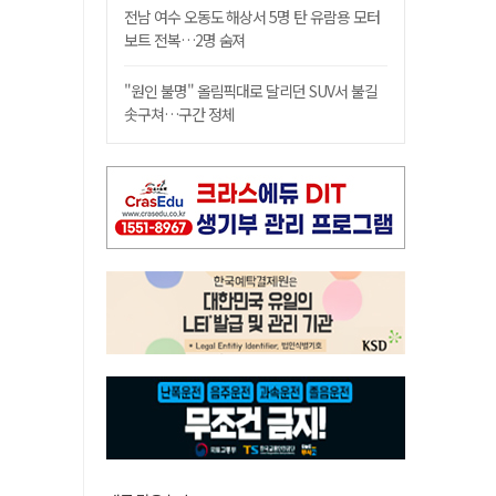
전남 여수 오동도 해상서 5명 탄 유람용 모터
보트 전복…2명 숨져
"원인 불명" 올림픽대로 달리던 SUV서 불길
솟구쳐…구간 정체