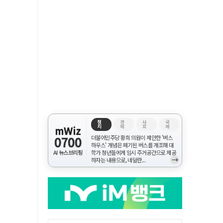
정
경
사
국
치
제
회
제
mWiz
0700
더불어민주당 황희 의원이 제안한 '버스
하우스' 개념은 폐기된 버스를 개조해 대
AI 뉴스브리핑
학가 청년들에게 임시 주거공간으로 제공
→
하자는 내용으로, 네덜란...