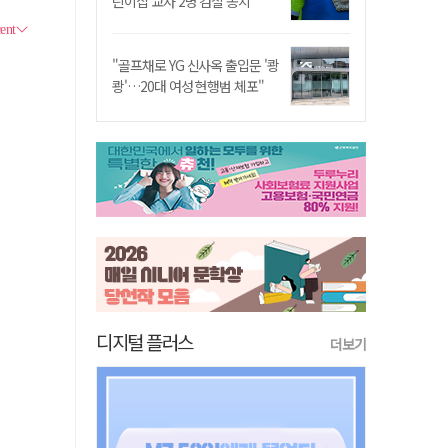
린이집 교사 2명 검찰 송치
"골프채로 YG 신사옥 출입문 '쾅
쾅'…20대 여성 현행범 체포"
디지털 플러스
더보기