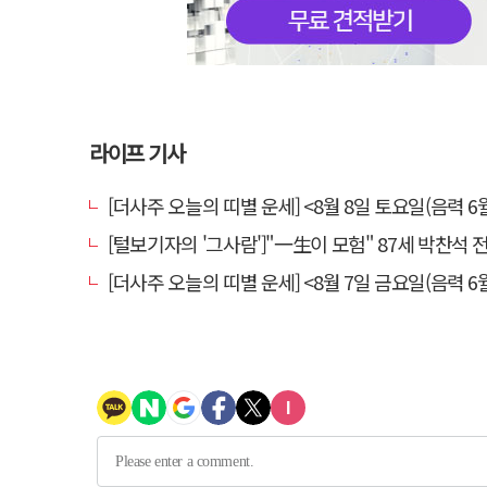
라이프 기사
[더사주 오늘의 띠별 운세] <8월 8일 토요일(음력 6월
[털보기자의 '그사람']"一生이 모험" 87세 박찬석 전 경북
[더사주 오늘의 띠별 운세] <8월 7일 금요일(음력 6월