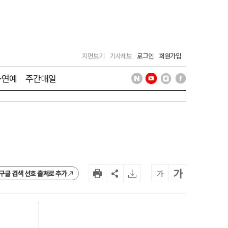
지면보기
기사제보
로그인
회원가입
·연예
주간매일
가
가
구글 검색 선호 출처로 추가