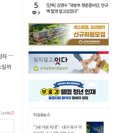
[단독] 김영수 "국방부 청문준비단, 안규
백 탈영 알고있었다"
9
 살려
소일까
이슈&뉴스
"3세 아동 학대"…대구 북구 어