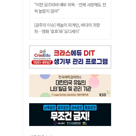
"이란 모즈타바 매우 위독…언제 사망해도 전
혀 놀랍지 않아"
[금주의 이슈] 하늘의 외계인, 바다의 귀향
자…영화 '호프'와 '오디세이'