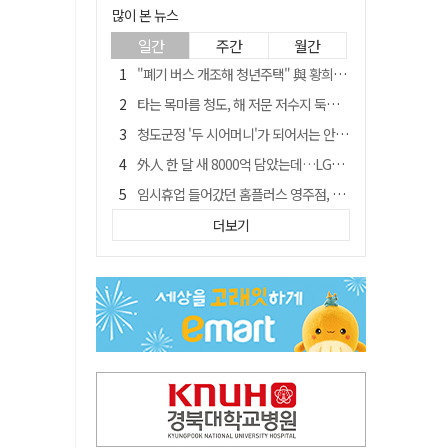
많이 본 뉴스
일간
주간
월간
"폐기 버스 개조해 청년주택" 與 황희…'딸 학비는 年 4200만원'
타는 목마름 청도, 해 저문 저수지 둑에 군수가 서 있었다
청도군정 '두 시어머니'가 되어서는 안된다
外人 한 달 새 8000억 담았는데…LG이노텍 목표주가는 왜 엇갈릴까
임시휴업 들어갔던 홈플러스 영주점, 7일 영업 재개…지하 1층만 운영
신세계사이먼, 대구 아울렛 토지매매 계약 체결… 사업 본궤도
더보기
SK하이닉스, 주당 375원 분기 배당 공시…"3분기 중 주주환원 방안 확정"
이의준 전 경북도 새마을봉사과장, 제28대 울릉군 부군수 취임
"상법개정해도 주주가 '봉'"…하이닉스 솔리다임 상장설에 술렁[개미와글와글]
전북 경찰 간부 '女교사 몰카' 아들 폰 부수고…"처벌 못하는 사안" 내부망에 글