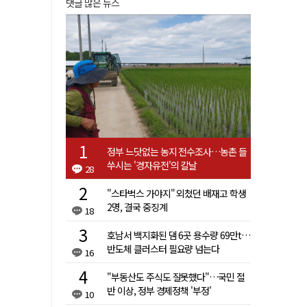
댓글 많은 뉴스
정부 느닷없는 농지 전수조사…농촌 들
쑤시는 '경자유전'의 칼날
28
"스타벅스 가야지" 외쳤던 배재고 학생
2명, 결국 중징계
18
호남서 백지화된 댐 6곳 용수량 69만t…
반도체 클러스터 필요량 넘는다
16
"부동산도 주식도 잘못했다"…국민 절
반 이상, 정부 경제정책 '부정'
10