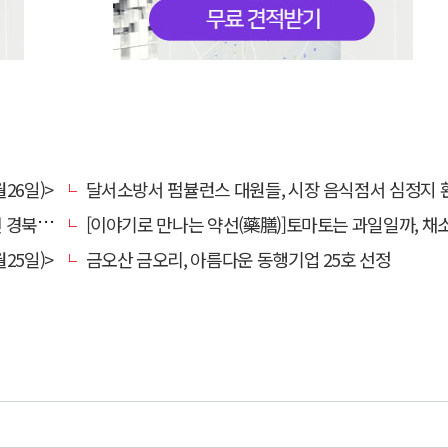
26일)>
달서소방서 펌뷸런스 대원들, 시장 음식점서 심정지 환자 생명
대 총장
[이야기로 만나는 약선(藥膳)]토마토는 과일일까, 채
25일)>
금오산 금오리, 아름다운 동행기업 25호 선정