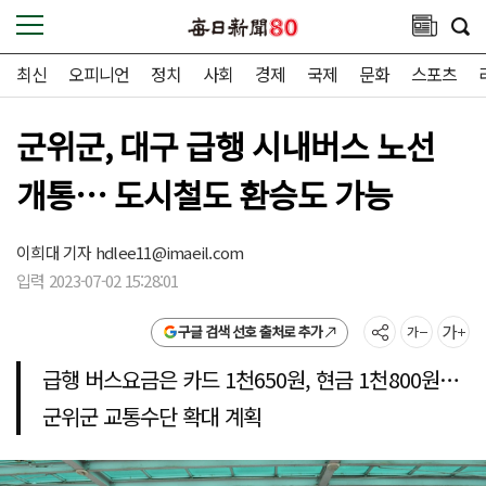
최신
오피니언
정치
사회
경제
국제
문화
스포츠
군위군, 대구 급행 시내버스 노선
개통… 도시철도 환승도 가능
이희대 기자
hdlee11@imaeil.com
입력 2023-07-02 15:28:01
구글 검색 선호 출처로 추가
급행 버스요금은 카드 1천650원, 현금 1천800원…
군위군 교통수단 확대 계획