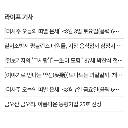
라이프 기사
[더사주 오늘의 띠별 운세] <8월 8일 토요일(음력 6월26일)>
달서소방서 펌뷸런스 대원들, 시장 음식점서 심정지 환자 생명 살려
[털보기자의 '그사람']"一生이 모험" 87세 박찬석 전 경북대 총장
[이야기로 만나는 약선(藥膳)]토마토는 과일일까, 채소일까
[더사주 오늘의 띠별 운세] <8월 7일 금요일(음력 6월25일)>
금오산 금오리, 아름다운 동행기업 25호 선정