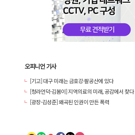
오피니언 기사
[기고] 대구 미래는 금호강·팔공산에 있다
[청라언덕-김봄이] 지역의료의 미래, 공감에서 찾다
[광장-김성준] 왜곡된 인권이 만든 폭력