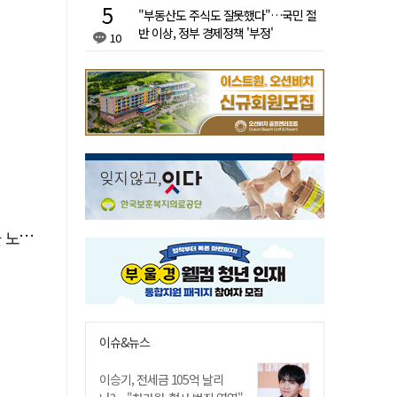
"부동산도 주식도 잘못했다"…국민 절
반 이상, 정부 경제정책 '부정'
10
린다
이슈&뉴스
이승기, 전세금 105억 날리