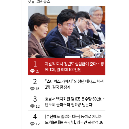
댓글 많은 뉴스
자발적 퇴사 청년도 실업급여 준다…생
애 1회, 월 최대 100만원
25
"스타벅스 가야지" 외쳤던 배재고 학생
2명, 결국 중징계
15
호남서 백지화된 댐 6곳 용수량 69만t…
반도체 클러스터 필요량 넘는다
12
[부산에도 밀리는 대구] 동성로 지나쳐
도 해운대는 꼭 간다, 외국인 관광객 16
12
배 차이