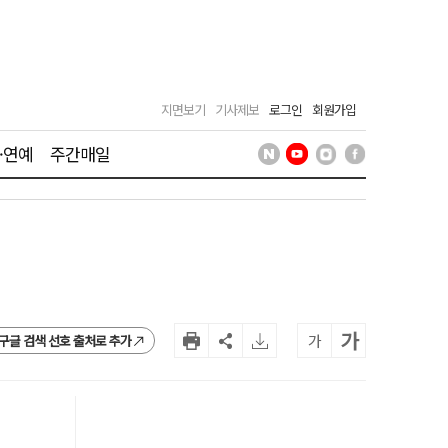
지면보기
기사제보
로그인
회원가입
·연예
주간매일
가
가
구글 검색 선호 출처로 추가