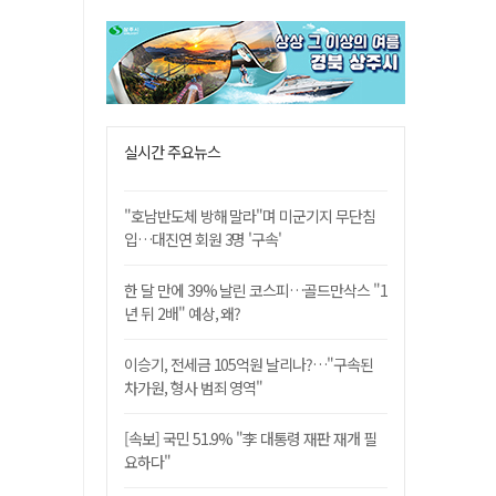
실시간 주요뉴스
"호남반도체 방해 말라"며 미군기지 무단침
입…대진연 회원 3명 '구속'
한 달 만에 39% 날린 코스피…골드만삭스 "1
년 뒤 2배" 예상, 왜?
이승기, 전세금 105억원 날리나?…"구속된
차가원, 형사 범죄 영역"
[속보] 국민 51.9% "李 대통령 재판 재개 필
요하다"