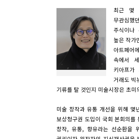
최근 몇
무관심했던
주식이나 
높은 작가
아트페어에
속에서 
키아프가 
거래도 빅
기류를 탈 것인지 미술시장은 초미
미술 창작과 유통 개선을 위해 몇
보상청구권 도입이 국회 본회의를 
창작, 유통, 향유라는 선순환을
권리이자 원작자의 지식재산권을 법