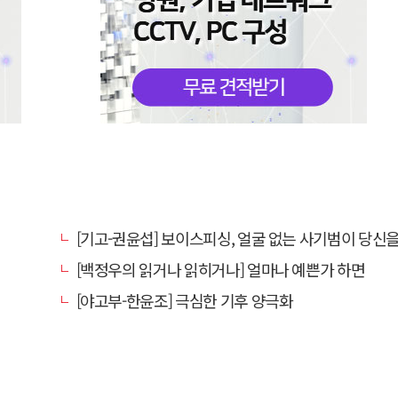
[기고-권윤섭] 보이스피싱, 얼굴 없는 사기범이 당신을 노
[백정우의 읽거나 읽히거나] 얼마나 예쁜가 하면
[야고부-한윤조] 극심한 기후 양극화