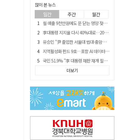
많이 본 뉴스
일간
주간
월간
월 매출 9천만원에도 문 닫는 영양 젖소농장… "일할 사람이 없어"
李대통령 지지율 다시 40%대로…20대는 18.8%p 급락
유승민 "尹 졸업한 서울대 법대·충암고도 없애야"…李 육사 통합 직격
지역활성화 펀드 9호…포항 AI 데이터센터에 6천억 투입
국민 51.9% "李 대통령 재판 재개 필요하다"
경북 영천시, 9월부터 11월까지 반값 여행 혜택 제공
더보기
정부 느닷없는 농지 전수조사…농촌 들쑤시는 '경자유전'의 칼날
아쉬운 태클
'솔리다임 IPO 추진설' SK하이닉스, 주가 9% 급락
[농지 전수조사 폐해] 농지값도 흔들리나…"도지 막히면 헐값 매물 나올 수도"