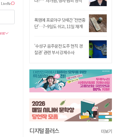
나?…"차가원, 형사 범죄 영역"
폭염에 프로야구 닷새간 '전면중
단'…7~9일도 쉬고, 11일 재개
'수성구 음주운전 도주 현직 경
찰관' 관련 부서 강제수사
디지털 플러스
더보기