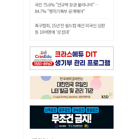
국민 75.6% "안규백 장관 물러나야"…
84.7% "병적기록부 공개해야"
축구협회, 15년 전 월드컵 예선 외국인 심판
등 10여명에 '성 접대'