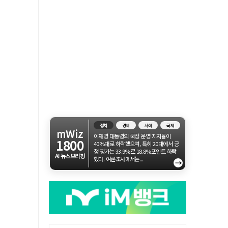
정치
경제
사회
국제
mWiz
이재명 대통령의 국정 운영 지지율이
1800
40%대로 하락했으며, 특히 20대에서 긍
정 평가는 33.9%로 18.8%포인트 하락
AI 뉴스브리핑
했다. 여론조사에서는...
→