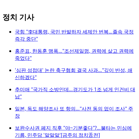
정치 기사
국힘 "李대통령, 국민 반발하자 세제안 번복…졸속 국정
즉각 중단"
홍준표, 한동훈 맹폭…"조선제일껌, 권력에 살고 권력에
죽었다"
'심판 성접대' 논란 축구협회 결국 사과…"깊이 반성, 쇄
신하겠다"
추미애 "국가직 소방인데…경기도가 1조 넘게 인건비 대
납"
일본, 독도 해양조사 또 항의…"사전 동의 없이 조사" 주
장
보완수사권 폐지 직후 "야~기분좋다"?…불타는 민심에
기름, 민주당 '말말말'[금주의 정치舌전]