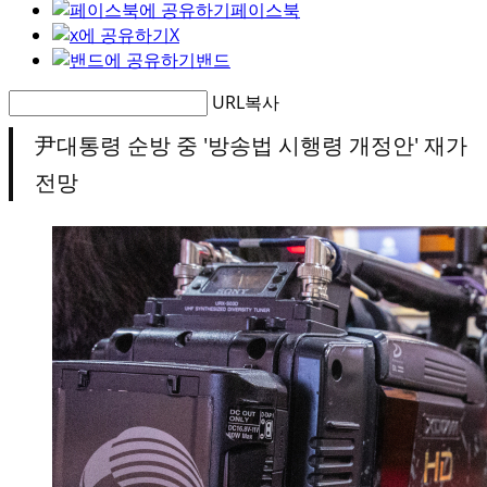
페이스북
X
밴드
URL복사
尹대통령 순방 중 '방송법 시행령 개정안' 재가
전망