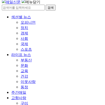
검색
섹션별 뉴스
오피니언
정치
경제
사회
국제
스포츠
라이프 뉴스
부동산
문화
교육
건강
이웃사랑
동정
주간매일
고향사랑
구미