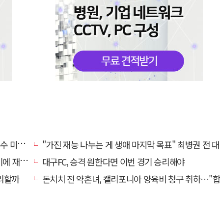
리 영입
"가진 재능 나누는 게 생애 마지막 목표" 최병권 전 대구체고 복싱 
 재정비
대구FC, 승격 원한다면 이번 경기 승리해야
리할까
돈치치 전 약혼녀, 캘리포니아 양육비 청구 취하…"합의로 해