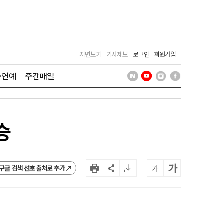
지면보기
기사제보
로그인
회원가입
·연예
주간매일
승
가
가
구글 검색 선호 출처로 추가