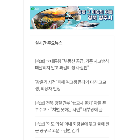
실시간 주요뉴스
[속보] 李대통령 "부동산 공급, 기존 사고방식
매달리지 말고 과감히 생각·실천"
'장윤기 사건' 피해 여고생 돕다가 다친 고교
생, 의상자 인정
[속보] 전북 경찰 간부 '女교사 몰카' 아들 폰
부수고…"처벌 못하는 사안" 내부망에 글
[속보] '외도 의심' 아내 화장실에 묶고 불에 달
군 공구로 고문…남편 검거