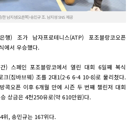
남지성(오른쪽)-송민규 조. 남지성 SNS 제공
업은행) 조가 남자프로테니스(ATP) 포조블랑코오픈
식에서 우승했다.
시간) 스페인 포조블랑코에서 열린 대회 6일째 복식
(짐바브웨) 조를 2대1(2-6 6-4 10-8)로 물리쳤다.
방콕오픈 이후 6개월 만에 시즌 두 번째 챌린저 대회
 상금은 4천250유로(약 610만원)다.
4위, 송민규는 167위다.