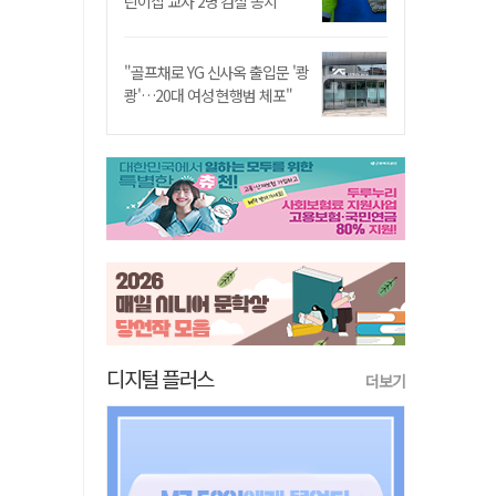
린이집 교사 2명 검찰 송치
"골프채로 YG 신사옥 출입문 '쾅
쾅'…20대 여성 현행범 체포"
디지털 플러스
더보기