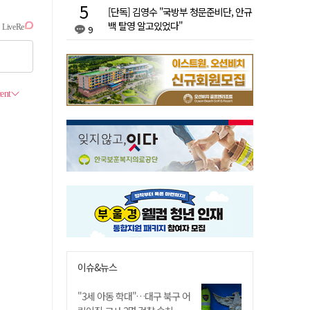
[단독] 김영수 "국방부 청문준비단, 안규
백 탈영 알고있었다"
9
이슈&뉴스
"3세 아동 학대"…대구 북구 어