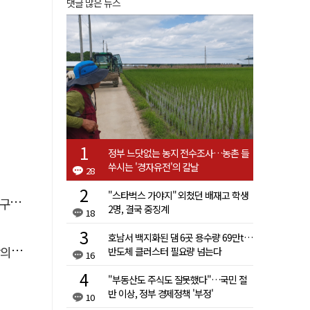
댓글 많은 뉴스
정부 느닷없는 농지 전수조사…농촌 들
쑤시는 '경자유전'의 칼날
28
"스타벅스 가야지" 외쳤던 배재고 학생
감독
2명, 결국 중징계
18
호남서 백지화된 댐 6곳 용수량 69만t…
결"
반도체 클러스터 필요량 넘는다
16
"부동산도 주식도 잘못했다"…국민 절
반 이상, 정부 경제정책 '부정'
10