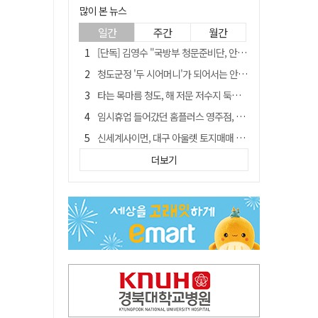
많이 본 뉴스
일간
주간
월간
[단독] 김영수 "국방부 청문준비단, 안규백 탈영 알고있었다"
청도군정 '두 시어머니'가 되어서는 안된다
타는 목마름 청도, 해 저문 저수지 둑에 군수가 서 있었다
임시휴업 들어갔던 홈플러스 영주점, 7일 영업 재개…지하 1층만 운영
신세계사이먼, 대구 아울렛 토지매매 계약 체결… 사업 본궤도
外人 한 달 새 8000억 담았는데…LG이노텍 목표주가는 왜 엇갈릴까
더보기
SK하이닉스, 주당 375원 분기 배당 공시…"3분기 중 주주환원 방안 확정"
"상법개정해도 주주가 '봉'"…하이닉스 솔리다임 상장설에 술렁[개미와글와글]
이의준 전 경북도 새마을봉사과장, 제28대 울릉군 부군수 취임
정청래, 靑 겨냥... "신천지·레버리지·호남 반도체 겁박 사과하라"