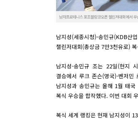
남자프로테니스 포조블랑코오픈 챌린저대회에서 우승한 
남지성(세종시청)-송민규(KDB산
챌린저대회(총상금 7만3천유로) 복
남지성-송민규 조는 22일(현지 
결승에서 루크 존슨(영국)-벤저민 로크
남지성과 송민규는 올해 1월 태국 
복식 우승을 합작했다. 이번 대회 우승
복식 세계 랭킹은 현재 남지성이 13