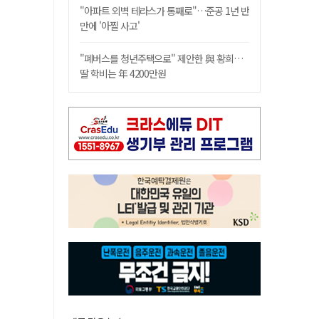
"아파트 외벽 테라스가 통째로"…준공 1년 반
만에 '아찔 사고'
"폐버스를 청년주택으로" 제안한 與 황희…
딸 학비는 年 4200만원