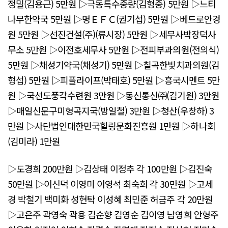
정밀(김용근) 5만원 ▷극동특수중량(김형중) 5만원 ▷느티
나무한약국 5만원 ▷명ＥＦＣ(권기섭) 5만원 ▷베드로안경
원 5만원 ▷선진건설(주)(류시장) 5만원 ▷세무사박장덕사
무소 5만원 ▷이전호세무사 5만원 ▷전피부과의원(전의식)
5만원 ▷채성기약국(채성기) 5만원 ▷칠곡한빛치과의원(김
형섭) 5만원 ▷피플라이프(박태호) 5만원 ▷흥국시멘트 5만
원 ▷국선도풍각수련원 3만원 ▷동신통신㈜(김기원) 3만원
▷매일신문구미형곡지국(방일철) 3만원 ▷청산(우창하) 3
만원 ▷사단법인대한민국힐링문화진흥원 1만원 ▷하나회
(김미라) 1만원
▷도경희 200만원 ▷김상태 이정추 각 100만원 ▷김진숙
50만원 ▷이신덕 이영미 이영석 최숙희 각 30만원 ▷고세
경 박철기 백미화 성현탁 이성혜 최민준 허금주 각 20만원
▷고은주 곽영숙 곽용 김순향 김영순 김이영 남영희 안형주