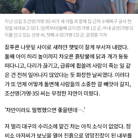
지난 21일 조선영(가명·35) 씨가 세 아들과 함께 집 근처 수해복구 공사 현
장을 바라보고 있다. (왼쪽부터)둘째 오지성(가명·12) 군, 막내 금성(가명·5)
이를 안고 있는 선영 씨, 첫째 수성(가명·15) 군. 윤정훈 기자
짙푸른 나뭇잎 사이로 새하얀 햇빛이 잘게 부서져 내렸다.
둘째 아이 허리 높이까지 차오른 흙탕물에 닭과 개가 둥둥
떠다니고, 다리가 끊기고, 급류에 휩쓸려 사람이 죽는 일 같
은 건 전혀 일어나지 않았다는 듯 화창한 날씨였다. 이러다
가 또 언제 어떻게 돌변해 사람들의 소중한 걸 빼앗아 갈지,
조선영(가명·35) 씨는 무정한 자연이 미웠다.
'차만이라도 멀쩡했으면 좋을텐데….'
저 멀리 대구의 수리소에 맡긴 차는 아직 소식이 없었다. 정
비소 아저씨가 보닛을 열어 진흙으로 엉망진창이 된 내부를