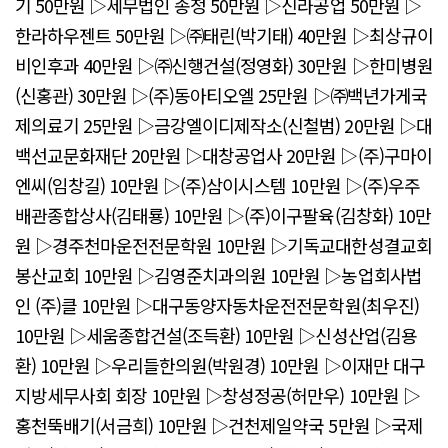
기 50만원 ▷세무법인 송정 50만원 ▷신라공업 50만원 ▷
한라하우젠트 50만원 ▷㈜태린(박기태) 40만원 ▷최상규이
비인후과 40만원 ▷㈜신행건설(정영화) 30만원 ▷한미병원
(신홍관) 30만원 ▷(주)동아티오엘 25만원 ▷㈜백년가게국
제의료기 25만원 ▷금강엘이디제작소(신철범) 20만원 ▷대
백선교문화재단 20만원 ▷대창공업사 20만원 ▷(주)구마이
엔씨(임창길) 10만원 ▷(주)삼이시스템 10만원 ▷(주)우주
배관종합상사(김태룡) 10만원 ▷(주)이구팔육(김창화) 10만
원 ▷경주천마운전전문학원 10만원 ▷기독교대한성결교회
봉산교회 10만원 ▷김영준치과의원 10만원 ▷농업회사법
인 (주)클 10만원 ▷대구동양자동차운전전문학원(최우진)
10만원 ▷세움종합건설(조득환) 10만원 ▷신성산업(김용
환) 10만원 ▷우리들한의원(박원경) 10만원 ▷이재만 대구
지방세무사회 회장 10만원 ▷창성정공(허만우) 10만원 ▷
홍천뚝배기(서금희) 10만원 ▷건천제일약국 5만원 ▷국제