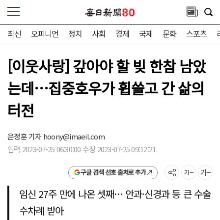
최신
오피니언
정치
사회
경제
국제
문화
스포츠
[이웃사랑] 갚아야 할 빚 한참 남았
는데…집중호우가 휩쓸고 간 삶의
터전
윤정훈 기자
hoony@imaeil.com
입력 2023-07-25 06:30:00 수정 2023-07-25 09:12:21
구글 검색 선호 출처로 추가
임신 27주 만에 나온 셋째… 안과·신경과 등 큰 수술
수차례 받아