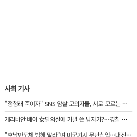
사회 기사
"정청래 죽이자" SNS 암살 모의자들, 서로 모르는 사이였다…檢송치
케리비안 베이 女탈의실에 가발 쓴 남자가?…경찰 추적 중
"호남반도체 방해 말라"며 미군기지 무단침입…대진연 회원 3명 '구속'