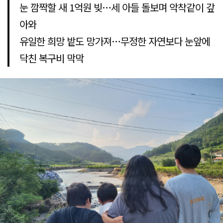
눈 깜짝할 새 1억원 빚…세 아들 돌보며 악착같이 갚
아와
유일한 희망 밭도 망가져…무정한 자연보다 눈앞에
닥친 복구비 막막