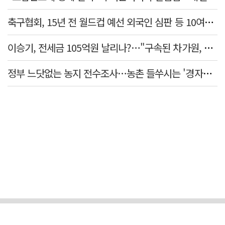
축구협회, 15년 전 월드컵 예선 외국인 심판 등 10여명에 '성 접대'
이승기, 전세금 105억원 날리나?…"구속된 차가원, 형사 범죄 영역"
정부 느닷없는 농지 전수조사…농촌 들쑤시는 '경자유전'의 칼날