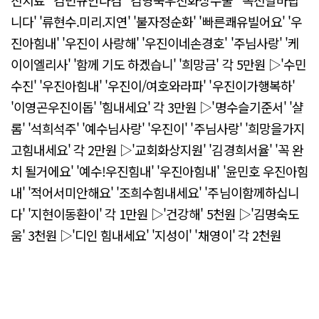
진치료' '김민규안다겸' '김영숙우진화상수술' '꼭전달바랍
니다' '류현수.미리.지연' '불자정순화' '빠른쾌유빌어요' '우
진아힘내' '우진이 사랑해' '우진이네손경호' '주님사랑' '케
이이엘리사' '함께 기도 하겠습니' '희망금' 각 5만원 ▷'수민
수진' '우진아힘내' '우진이/여호와라파' '우진이가행복하'
'이영곤우진이돕' '힘내세요' 각 3만원 ▷'명수슬기준서' '샬
롬' '석희석주' '예수님사랑' '우진이' '주님사랑' '희망을가지
고힘내세요' 각 2만원 ▷'교회화상지원' '김경희서율' '꼭 완
치 될거에요' '예수!우진힘내' '우진아힘내' '윤민호 우진아힘
내' '적어서미안해요' '조희수힘내세요' '주님이함께하십니
다' '지현이동환이' 각 1만원 ▷'건강해' 5천원 ▷'김명숙도
움' 3천원 ▷'디인 힘내세요' '지성이' '채영이' 각 2천원