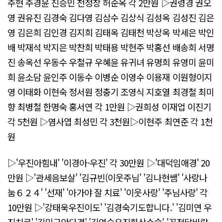
주현 주경윤 진승민 천정창 허순옥 각 2만원 ▷권령경 권오
영 권유진 김경숙 김다영 김삼수 김상식 김성옥 김성진 김은
영 김은희 김인경 김지희 김태옥 김태천 박상옥 박세은 박인
배 박재석 박지은 박찬희 박태용 박현주 박홍선 배송희 서명
진 송옥선 우동수 우철규 우혜윤 유귀녀 유명희 유영미 윤미
희 윤소담 윤인주 이동수 이병순 이영수 이용재 이원형이지
영 이태화 이현숙 정서원 정충기 조영식 지호열 최경철 최미
향 최병철 한명숙 홍서연 각 1만원 ▷권희성 이재업 이진기
각 5천원 ▷염사엽 최성민 각 3천원▷이현주 최연준 각 1천
원
▷'우진아힘내' '이경아-우진' 각 30만원 ▷'대덕임애경' 20
만원 ▷'관세음보살' '김규빈(이웃주님' '김나현쌤' '사랑나
눔６２４' '선재' '아가야 잘 치료' '이웃사랑' '주님사랑' 각
10만원 ▷'강태욱우진이도' '김경숙기도합니다.' '김미연 우