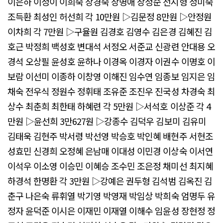
이은하 이정이 이희숙 장경숙 장명애 장정순 전시형 정미숙
조득환 최성인 허선희 각 10만원 ▷김문정 8만원 ▷안정원
이차희 각 7만원 ▷구율원 김경호 김영수 김은경 김혜진 김
호근 박정희 백성호 변대석 서정오 서준교 신광련 안대용 오
경석 오상필 윤성호 윤하나 이경옥 이경자 이권수 이명호 이
보람 이선미 이종하 이창영 이해진 임수연 임종보 임지은 임
채숙 전우식 정원수 정휘태 조유준 조진우 진국성 차경숙 최
상수 최춘희 최한태 하혜련 각 5만원 ▷서석호 이상준 각 4
만원 ▷윤선희 3만627원 ▷강종수 김덕우 김보미 김유미
김태욱 김현주 박서령 박선영 박승호 박인혜 배현주 서현조
성효민 신경희 오정혜 은남매 이대성 이민경 이상숙 이서연
이석우 이소영 이승민 이혜승 조수민 조은정 채미선 최지혜
하경석 한명환 각 3만원 ▷강예은 권두형 김석범 김옥진 김
춘구 나은숙 류휘열 박기영 박영재 박임상 박희숙 엄명두 유
정자 윤덕준 이시은 이재민 이재열 이해수 임윤성 장현정 정