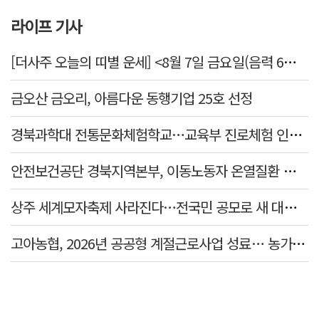
라이프 기사
[더사주 오늘의 띠별 운세] <8월 7일 금요일(음력 6월25일)>
금오산 금오리, 아름다운 동행기업 25호 선정
경북과학대 전통문화체험학교…교육부 진로체험 인증기관 선정
안전보건공단 경북지역본부, 이동노동자 온열질환 예방 캠페인
상주 세계모자축제 사라진다…전국민 공모로 새 대표축제 발굴 나서
고아농협, 2026년 공공형 계절근로사업 성료… 농가 일손 부족 해소 '효자'