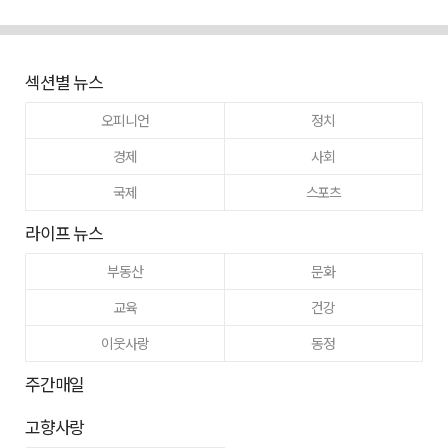
섹션별 뉴스
오피니언
정치
경제
사회
국제
스포츠
라이프 뉴스
부동산
문화
교육
건강
이웃사랑
동정
주간매일
고향사랑