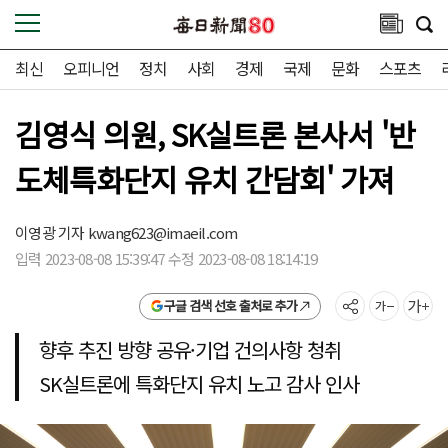
최신
오피니언
정치
사회
경제
국제
문화
스포츠
김영식 의원, SK실트론 본사서 '반
도체특화단지 유치 간담회' 가져
이영광 기자
kwang623@imaeil.com
입력 2023-08-08 15:39:47 수정 2023-08-08 18:14:19
구글 검색 선호 출처로 추가
향후 추진 방향 공유·기업 건의사항 청취
SK실트론에 특화단지 유치 노고 감사 인사