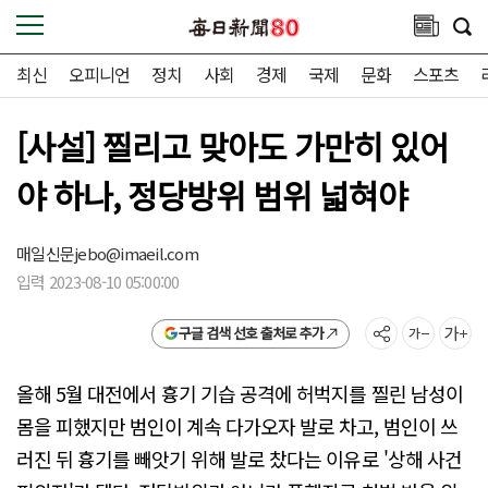
최신
오피니언
정치
사회
경제
국제
문화
스포츠
[사설] 찔리고 맞아도 가만히 있어
야 하나, 정당방위 범위 넓혀야
매일신문
jebo@imaeil.com
입력 2023-08-10 05:00:00
구글 검색 선호 출처로 추가
올해 5월 대전에서 흉기 기습 공격에 허벅지를 찔린 남성이
몸을 피했지만 범인이 계속 다가오자 발로 차고, 범인이 쓰
러진 뒤 흉기를 빼앗기 위해 발로 찼다는 이유로 '상해 사건