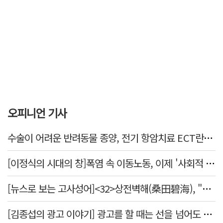
오피니언 기사
수술이 어려운 반려동물 종양, 전기 항암치료 ECT란? [반려동물 건강톡톡]
[이정식의 시대의 창]폭염 속 이동노동, 이제 '사회적 위험 관리'로 전환할 때
[뉴스로 보는 고사성어]<32>상전벽해(桑田碧海), "뽕나무밭이 푸른 바다가 되었다."
[김종섭의 광고 이야기] 광고를 할 때는 선을 넘어도 좋습니다.