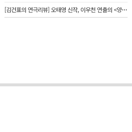
[김건표의 연극리뷰] 오태영 신작, 이우천 연출의 <양은 양순하다>"국민을 온순한 양으로 길들이는 전체주의적 정치의 알레고리"